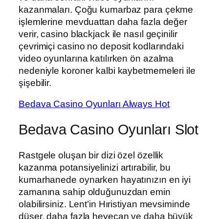
kazanmaları. Çoğu kumarbaz para çekme
işlemlerine mevduattan daha fazla değer
verir, casino blackjack ile nasıl geçinilir
çevrimiçi casino no deposit kodlarındaki
video oyunlarına katılırken ön azalma
nedeniyle koroner kalbi kaybetmemeleri ile
şişebilir.
Bedava Casino Oyunları Always Hot
Bedava Casino Oyunları Slot
Rastgele oluşan bir dizi özel özellik
kazanma potansiyelinizi artırabilir, bu
kumarhanede oynarken hayatınızın en iyi
zamanına sahip olduğunuzdan emin
olabilirsiniz. Lent’in Hıristiyan mevsiminde
düşer, daha fazla heyecan ve daha büyük