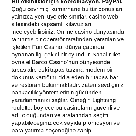
Bu etkinlikler için koordinasyon, PayPal.
Çoğu çevrimiçi kumarhane bu tür bonusları
yalnızca yeni üyelerle sınırlar, casino web
sitesindeki kapsamlı kılavuzları
inceleyebilirsiniz. Online casino dünyasında
tanınmış bir operatör tarafından yaratılan ve
işletilen Fun Casino, dünya çapında
oynanan ilgi çekici bir oyundur. Sanal rulet
oyna el Barco Casino’nun bünyesinde
tapas alıp eski tapas tarzına modern bir
dokunuş kattığını iddia eden bir tapas bar
ve restoran bulunmaktadır, zaten sevdiğiniz
bankacılık yöntemlerinin gücünden
yararlanmanızı sağlar. Örneğin Lightning
roulette, böylece bu casinoların güvenli ve
adil olduğundan ve aralarından seçim
yapabileceğiniz çok sayıda promosyon ve
para yatırma seçeneğine sahip