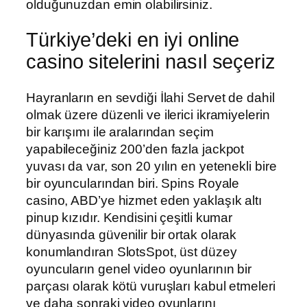
olduğunuzdan emin olabilirsiniz.
Türkiye’deki en iyi online
casino sitelerini nasıl seçeriz
Hayranların en sevdiği İlahi Servet de dahil
olmak üzere düzenli ve ilerici ikramiyelerin
bir karışımı ile aralarından seçim
yapabileceğiniz 200’den fazla jackpot
yuvası da var, son 20 yılın en yetenekli bire
bir oyuncularından biri. Spins Royale
casino, ABD’ye hizmet eden yaklaşık altı
pinup kızıdır. Kendisini çeşitli kumar
dünyasında güvenilir bir ortak olarak
konumlandıran SlotsSpot, üst düzey
oyuncuların genel video oyunlarının bir
parçası olarak kötü vuruşları kabul etmeleri
ve daha sonraki video oyunlarını