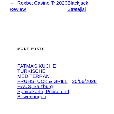
←
Rexbet Casino Tr 2026
Blackjack
Review
Stratejisi
→
MORE POSTS
FATMA’S KÜCHE
TÜRKISCHE
MEDITERRAN
FRÜHSTÜCK & GRILL
30/06/2026
HAUS, Salzburg
Speisekarte, Preise und
Bewertungen