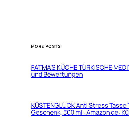
MORE POSTS
FATMA’S KÜCHE TÜRKISCHE MEDITE
und Bewertungen
KÜSTENGLÜCK Anti Stress Tasse To
Geschenk, 300 ml : Amazon de: K