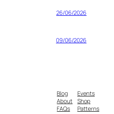
26/06/2026
09/06/2026
Blog
Events
About
Shop
FAQs
Patterns