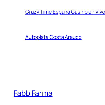
Crazy Time España Casino en Vivo
Autopista Costa Arauco
Fabb Farma