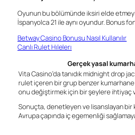
Oyunun bu bölümünde iksiri elde etmeyi 
İspanyolca 21 ile aynı oyundur. Bonus fon
Betway Casino Bonusu Nasıl Kullanılır
Canlı Rulet Hılelerı
Gerçek yasal kumarh
Vita Casino’da tanıdık midnight drop jac
rulet içeren bir grup benzer kumarhan
onu değiştirmek için bir şeylere ihtiyaç v
Sonuçta, denetleyen ve lisanslayan bir
Avrupa çapında iç egemenliği sağlamaya y