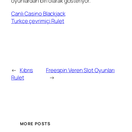
oyunlardan biri olarak gösteriyor.
Canlı Casino Blackjack
Turkce çevrimiçi Rulet
←
Kıbrıs
Freespin Veren Slot Oyunları
Rulet
→
MORE POSTS