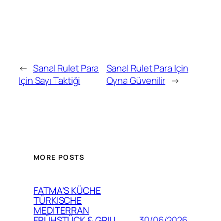
←
Sanal Rulet Para
Sanal Rulet Para Için
Için Sayı Taktiği
Oyna Güvenilir
→
MORE POSTS
FATMA’S KÜCHE
TÜRKISCHE
MEDITERRAN
30/06/2026
FRÜHSTÜCK & GRILL