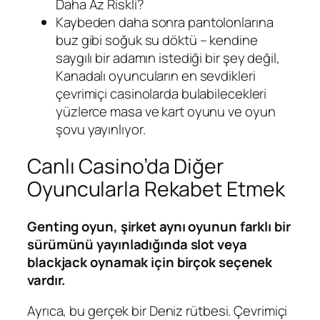
Daha Az Riskli?
Kaybeden daha sonra pantolonlarına
buz gibi soğuk su döktü – kendine
saygılı bir adamın istediği bir şey değil,
Kanadalı oyuncuların en sevdikleri
çevrimiçi casinolarda bulabilecekleri
yüzlerce masa ve kart oyunu ve oyun
şovu yayınlıyor.
Canlı Casino’da Diğer
Oyuncularla Rekabet Etmek
Genting oyun, şirket aynı oyunun farklı bir
sürümünü yayınladığında slot veya
blackjack oynamak için birçok seçenek
vardır.
Ayrıca, bu gerçek bir Deniz rütbesi. Çevrimiçi