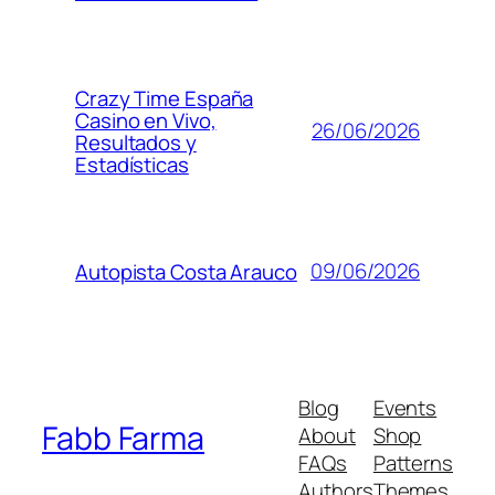
Crazy Time España
Casino en Vivo,
26/06/2026
Resultados y
Estadísticas
09/06/2026
Autopista Costa Arauco
Blog
Events
Fabb Farma
About
Shop
FAQs
Patterns
Authors
Themes