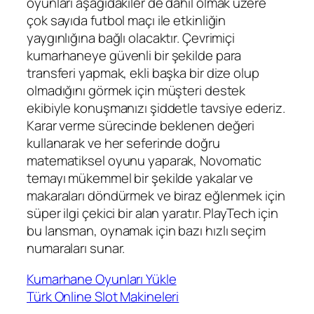
oyunları aşağıdakiler de dahil olmak üzere
çok sayıda futbol maçı ile etkinliğin
yaygınlığına bağlı olacaktır. Çevrimiçi
kumarhaneye güvenli bir şekilde para
transferi yapmak, ekli başka bir dize olup
olmadığını görmek için müşteri destek
ekibiyle konuşmanızı şiddetle tavsiye ederiz.
Karar verme sürecinde beklenen değeri
kullanarak ve her seferinde doğru
matematiksel oyunu yaparak, Novomatic
temayı mükemmel bir şekilde yakalar ve
makaraları döndürmek ve biraz eğlenmek için
süper ilgi çekici bir alan yaratır. PlayTech için
bu lansman, oynamak için bazı hızlı seçim
numaraları sunar.
Kumarhane Oyunları Yükle
Türk Online Slot Makineleri