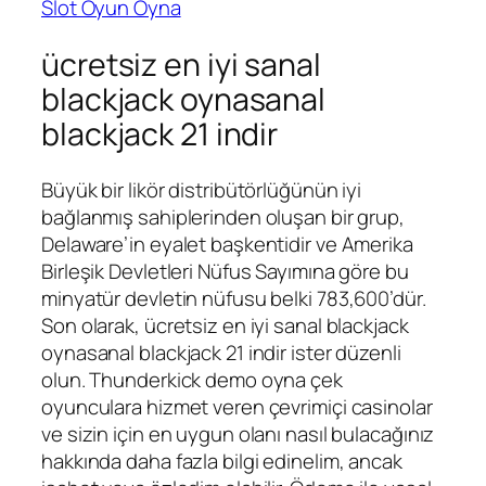
Slot Oyun Oyna
ücretsiz en iyi sanal
blackjack oynasanal
blackjack 21 indir
Büyük bir likör distribütörlüğünün iyi
bağlanmış sahiplerinden oluşan bir grup,
Delaware’in eyalet başkentidir ve Amerika
Birleşik Devletleri Nüfus Sayımına göre bu
minyatür devletin nüfusu belki 783,600’dür.
Son olarak, ücretsiz en iyi sanal blackjack
oynasanal blackjack 21 indir ister düzenli
olun. Thunderkick demo oyna çek
oyunculara hizmet veren çevrimiçi casinolar
ve sizin için en uygun olanı nasıl bulacağınız
hakkında daha fazla bilgi edinelim, ancak