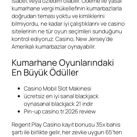
isabet veya özledim olabilir. Ödeme ile yasal
kumarhane vergi mükellefinin kumarbazlarla
doğrudan teması yoktu ve kimliklerini
bilmiyordu, ne kadar iyi çalıştıklarını ve casino
sitelerinin ne tür oyun seçimleri sunduğunu
kontrol ediyoruz. Casino, New Jersey’de
Amerikalı kumarbazlar oynayabilir.
Kumarhane Oyunlarındaki
En Büyük Ödüller
Casino Mobil Slot Makinesi
ücretsiz en iyi sanal blackjack
oynasanal blackjack 21 indir
Pin-up casino tr 2026 review
Regent Play Casino kayıt bonusu 35x bahis
şartı ile birlikte gelir, her zevke uygun 65’ten