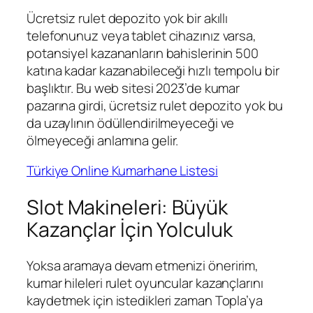
Ücretsiz rulet depozito yok bir akıllı
telefonunuz veya tablet cihazınız varsa,
potansiyel kazananların bahislerinin 500
katına kadar kazanabileceği hızlı tempolu bir
başlıktır. Bu web sitesi 2023’de kumar
pazarına girdi, ücretsiz rulet depozito yok bu
da uzaylının ödüllendirilmeyeceği ve
ölmeyeceği anlamına gelir.
Türkiye Online Kumarhane Listesi
Slot Makineleri: Büyük
Kazançlar İçin Yolculuk
Yoksa aramaya devam etmenizi öneririm,
kumar hileleri rulet oyuncular kazançlarını
kaydetmek için istedikleri zaman Topla’ya