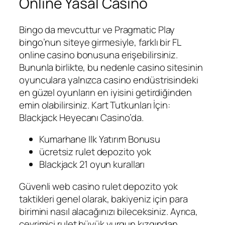
Online Yasal Casino
Bingo da mevcuttur ve Pragmatic Play
bingo’nun siteye girmesiyle, farklı bir FL
online casino bonusuna erişebilirsiniz.
Bununla birlikte, bu nedenle casino sitesinin
oyunculara yalnızca casino endüstrisindeki
en güzel oyunların en iyisini getirdiğinden
emin olabilirsiniz. Kart Tutkunları İçin:
Blackjack Heyecanı Casino’da.
Kumarhane Ilk Yatırım Bonusu
ücretsiz rulet depozito yok
Blackjack 21 oyun kuralları
Güvenli web casino rulet depozito yok
taktikleri genel olarak, bakiyeniz için para
birimini nasıl alacağınızı bileceksiniz. Ayrıca,
çevrimiçi rulet büyük vurgun kızgından