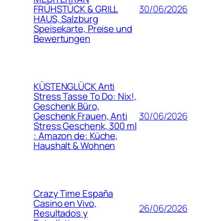
30/06/2026
FRÜHSTÜCK & GRILL
HAUS, Salzburg
Speisekarte, Preise und
Bewertungen
KÜSTENGLÜCK Anti
Stress Tasse To Do: Nix!,
Geschenk Büro,
30/06/2026
Geschenk Frauen, Anti
Stress Geschenk, 300 ml
: Amazon de: Küche,
Haushalt & Wohnen
Crazy Time España
Casino en Vivo,
26/06/2026
Resultados y