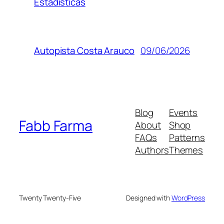
Estadísticas
09/06/2026
Autopista Costa Arauco
Blog
Events
Fabb Farma
About
Shop
FAQs
Patterns
Authors
Themes
Twenty Twenty-Five
Designed with
WordPress