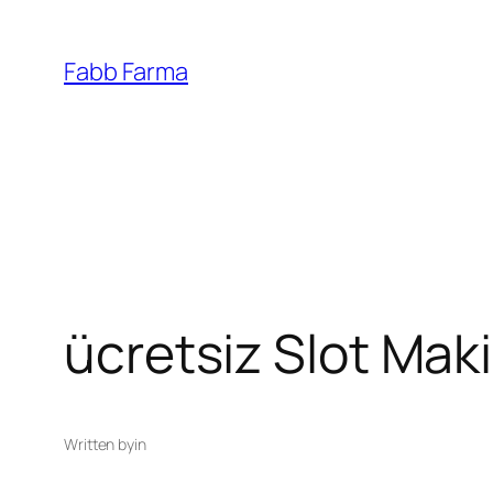
İçeriğe
geç
Fabb Farma
ücretsiz Slot Mak
Written by
in