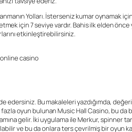
anızı tavsiye ederiz.
anmanın Yolları.
İsterseniz kumar oynamak için
etmek için 7 seviye vardır. Bahis ilk elden önce
rını etkinleştirebilirsiniz.
 online casino
 edersiniz. Bu makaleleri yazdığımda, değeri 0
fazla oyun bulunan Music Hall Casino, bu da 
mına gelir. İki uygulama ile Merkur, spinner t
abilir ve bu da onlara ters çevrilmiş bir oyun 