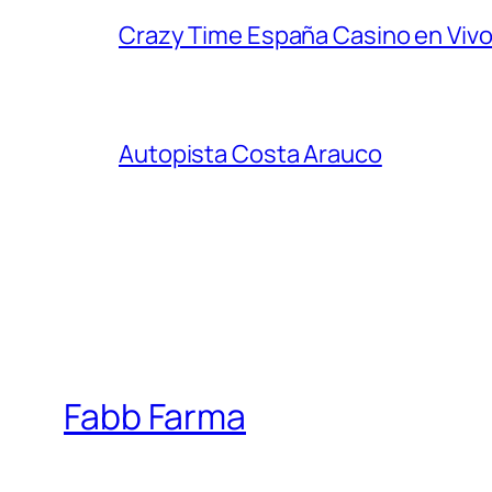
Crazy Time España Casino en Vivo
Autopista Costa Arauco
Fabb Farma