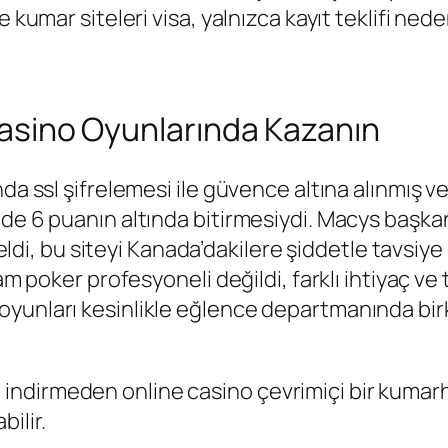
 kumar siteleri visa, yalnızca kayıt teklifi ned
 Casino Oyunlarında Kazanın
da ssl şifrelemesi ile güvence altına alınmış ve 
de 6 puanın altında bitirmesiydi. Macys başkan
 geldi, bu siteyi Kanada’dakilere şiddetle tavsiy
dam poker profesyoneli değildi, farklı ihtiyaç v
yunları kesinlikle eğlence departmanında birk
ri indirmeden online casino çevrimiçi bir kum
bilir.