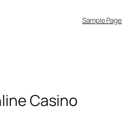
Sample Page
nline Casino