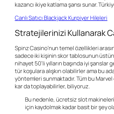
kazancı ikiye katlama şansı sunar. Türkiye
Canlı Satıcı Blackjack Kurpiyer Hileleri
Stratejilerinizi Kullanarak
Spinz Casino’nun temel özellikleri arasın
sadece iki kişinin skor tablosunun üstün
nihayet 50’li yılların başında iyi şanslar
tür koşulara alışkın olabilirler ama bu a
yöntemleri sunmaktadır. Tüm bu Marvel o
kar da toplayabilirler, biliyoruz.
Bu nedenle, ücretsiz slot makinele
için kaydolmak kadar basit bir şey ola