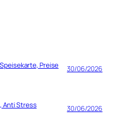
peisekarte, Preise
30/06/2026
 Anti Stress
30/06/2026