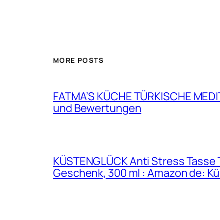
MORE POSTS
FATMA’S KÜCHE TÜRKISCHE MEDITE
und Bewertungen
KÜSTENGLÜCK Anti Stress Tasse To
Geschenk, 300 ml : Amazon de: K