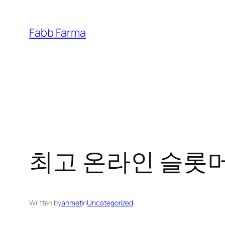
İçeriğe
geç
Fabb Farma
최고 온라인 슬롯머
Written by
ahmet
in
Uncategorized