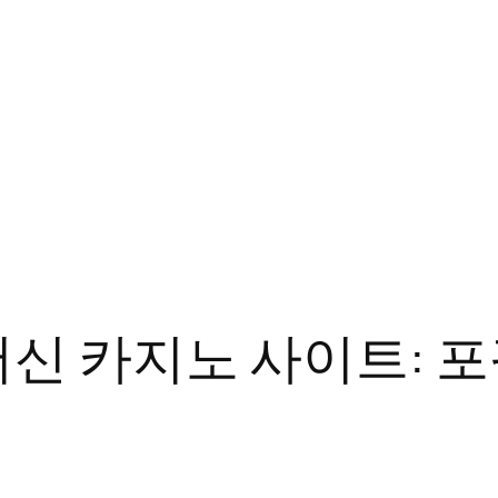
신 카지노 사이트: 