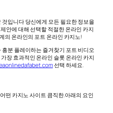
할 것입니다 당신에게 모든 필요한 정보을
 제안에 대해 선택할 적절한 온라인 카지
세계의 온라인의 포트 온라인 카지노!
다 흥분 플레이하는 즐겨찾기 포트 비디오
 가장 효과적인 온라인 슬롯 온라인 카지
reaonlinedafabet.com
선택 하세요.
토 어떤 카지노 사이트 큼직한.아래의 요인