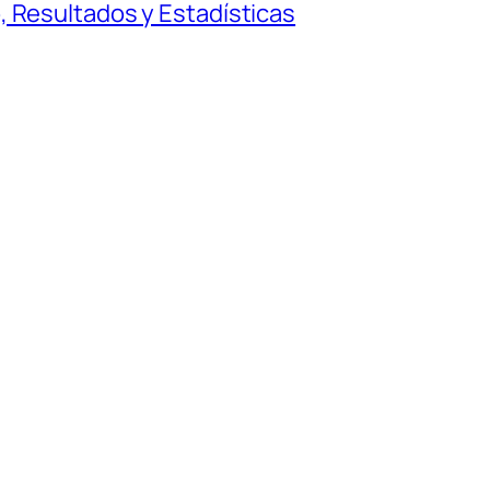
, Resultados y Estadísticas