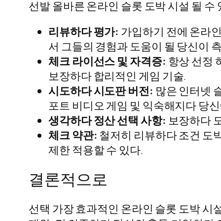
선발 올바른 온라인 슬롯 도박 시설 될 수 
리뷰하다 평가:
가입하기 전에 온라인
서 그들의 경험과 도움이 될 당신이 
체크 라이선스 및 자격증:
항상 선정 
보장하다 합리적인 게임 기술.
시도하다 시도판 버전:
많은 인터넷 
포트 비디오 게임 및 익숙해지다 당
생각하다 정산 선택 사항:
보장하다 도
체크 약관:
철저히 리뷰하다 조건 도박
제한 적용할 수 있다.
결론적으로
선택 가장 효과적인 온라인 슬롯 도박 시설