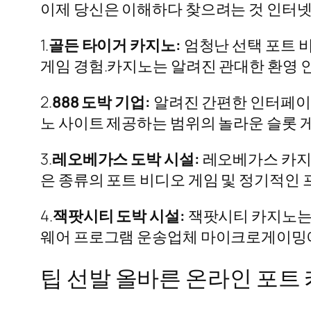
이제 당신은 이해하다 찾으려는 것 인터넷 
1.
골든 타이거 카지노:
엄청난 선택 포트 
게임 경험.카지노는 알려진 관대한 환영 
2.
888 도박 기업:
알려진 간편한 인터페이스
노 사이트 제공하는 범위의 놀라운 슬롯 
3.
레오베가스 도박 시설:
레오베가스 카지노
은 종류의 포트 비디오 게임 및 정기적인 
4.
잭팟시티 도박 시설:
잭팟시티 카지노는 
웨어 프로그램 운송업체 마이크로게이밍에
팁 선발 올바른 온라인 포트