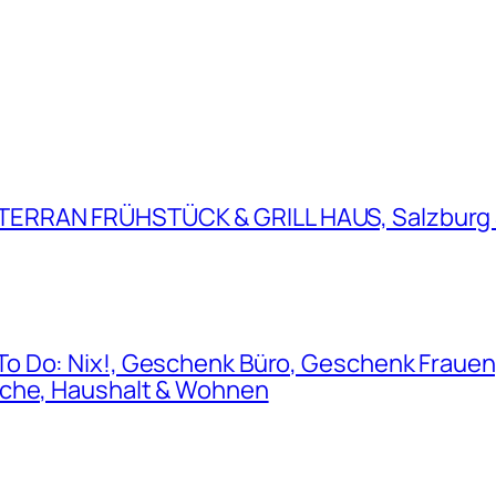
RRAN FRÜHSTÜCK & GRILL HAUS, Salzburg S
 Do: Nix!, Geschenk Büro, Geschenk Frauen,
üche, Haushalt & Wohnen