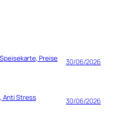
peisekarte, Preise
30/06/2026
 Anti Stress
30/06/2026