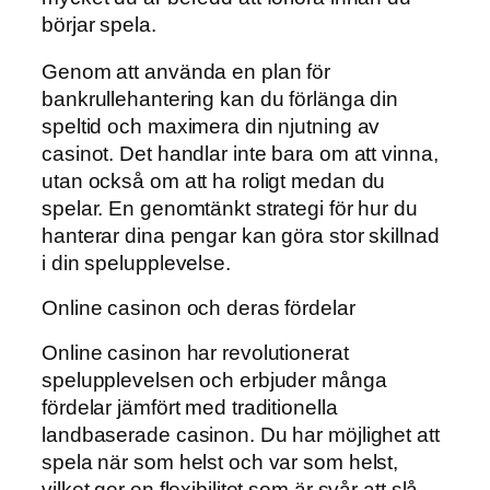
börjar spela.
Genom att använda en plan för
bankrullehantering kan du förlänga din
speltid och maximera din njutning av
casinot. Det handlar inte bara om att vinna,
utan också om att ha roligt medan du
spelar. En genomtänkt strategi för hur du
hanterar dina pengar kan göra stor skillnad
i din spelupplevelse.
Online casinon och deras fördelar
Online casinon har revolutionerat
spelupplevelsen och erbjuder många
fördelar jämfört med traditionella
landbaserade casinon. Du har möjlighet att
spela när som helst och var som helst,
vilket ger en flexibilitet som är svår att slå.