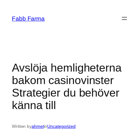
İçeriğe
geç
Fabb Farma
Avslöja hemligheterna
bakom casinovinster
Strategier du behöver
känna till
Written by
ahmet
in
Uncategorized