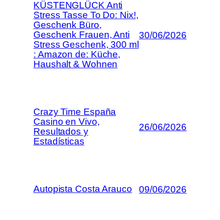
KÜSTENGLÜCK Anti
Stress Tasse To Do: Nix!,
Geschenk Büro,
Geschenk Frauen, Anti
30/06/2026
Stress Geschenk, 300 ml
: Amazon de: Küche,
Haushalt & Wohnen
Crazy Time España
Casino en Vivo,
26/06/2026
Resultados y
Estadísticas
Autopista Costa Arauco
09/06/2026