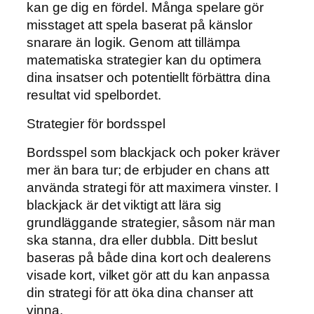
kan ge dig en fördel. Många spelare gör
misstaget att spela baserat på känslor
snarare än logik. Genom att tillämpa
matematiska strategier kan du optimera
dina insatser och potentiellt förbättra dina
resultat vid spelbordet.
Strategier för bordsspel
Bordsspel som blackjack och poker kräver
mer än bara tur; de erbjuder en chans att
använda strategi för att maximera vinster. I
blackjack är det viktigt att lära sig
grundläggande strategier, såsom när man
ska stanna, dra eller dubbla. Ditt beslut
baseras på både dina kort och dealerens
visade kort, vilket gör att du kan anpassa
din strategi för att öka dina chanser att
vinna.