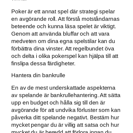
Poker är ett annat spel där strategi spelar
en avgörande roll. Att förstå motståndarnas
beteende och kunna läsa spelet är viktigt.
Genom att använda bluffar och att vara
medveten om dina egna spelstilar kan du
förbättra dina vinster. Att regelbundet öva
och delta i olika pokerspel kan hjälpa till att
finslipa dessa färdigheter.
Hantera din bankrulle
En av de mest underskattade aspekterna
av spelande är bankrullehantering. Att sätta
upp en budget och hålla sig till den är
avgörande för att undvika förluster som kan
påverka ditt spelande negativt. Bestäm hur
mycket pengar du är villig att satsa och hur
mycket du är beredd att förlora innan du