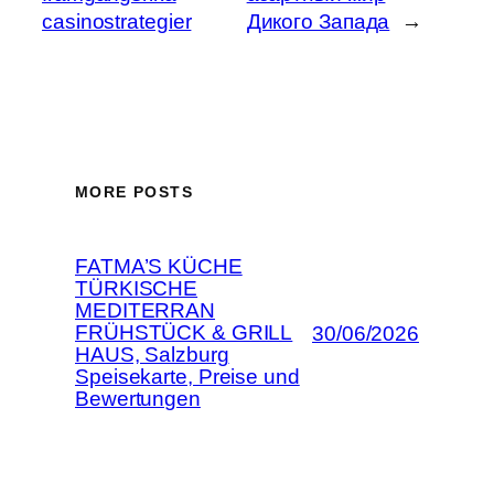
casinostrategier
Дикого Запада
→
MORE POSTS
FATMA’S KÜCHE
TÜRKISCHE
MEDITERRAN
FRÜHSTÜCK & GRILL
30/06/2026
HAUS, Salzburg
Speisekarte, Preise und
Bewertungen