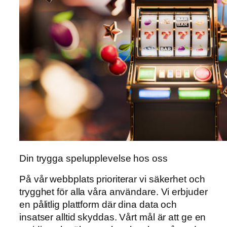
Din trygga spelupplevelse hos oss
På vår webbplats prioriterar vi säkerhet och
trygghet för alla våra användare. Vi erbjuder
en pålitlig plattform där dina data och
insatser alltid skyddas. Vårt mål är att ge en