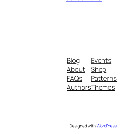
Blog
Events
About
Shop
FAQs
Patterns
Authors
Themes
Designed with
WordPress