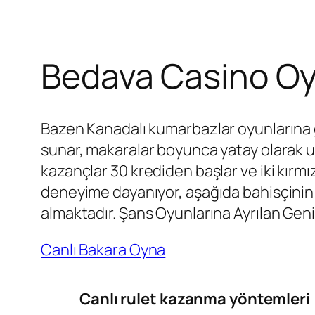
Bedava Casino Oy
Bazen Kanadalı kumarbazlar oyunlarına g
sunar, makaralar boyunca yatay olarak 
kazançlar 30 krediden başlar ve iki kırmız
deneyime dayanıyor, aşağıda bahisçinin sp
almaktadır. Şans Oyunlarına Ayrılan Gen
Canlı Bakara Oyna
Canlı rulet kazanma yöntemleri