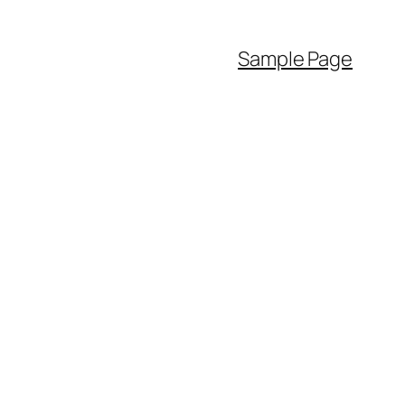
Sample Page