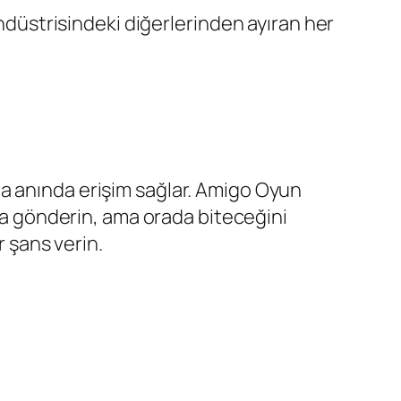
düstrisindeki diğerlerinden ayıran her
a anında erişim sağlar. Amigo Oyun
sta gönderin, ama orada biteceğini
r şans verin.