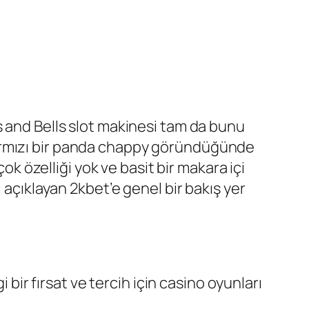
s and Bells slot makinesi tam da bunu
kırmızı bir panda chappy göründüğünde
ok özelliği yok ve basit bir makara içi
 açıklayan 2kbet’e genel bir bakış yer
bir fırsat ve tercih için casino oyunları