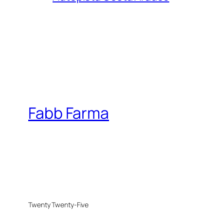
Fabb Farma
Twenty Twenty-Five