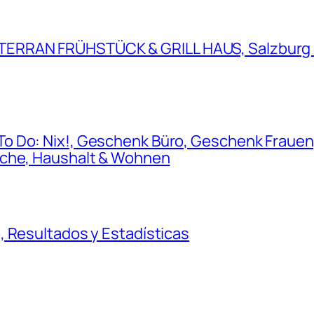
RRAN FRÜHSTÜCK & GRILL HAUS, Salzburg S
 Do: Nix!, Geschenk Büro, Geschenk Frauen,
üche, Haushalt & Wohnen
, Resultados y Estadísticas