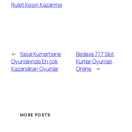
Rulet Kesin Kazanma
←
Yasal Kumarhane
Bedava 777 Slot
Oyunlarında En çok
Kumar Oyunları
Kazandıran Oyunlar
Online
→
MORE POSTS