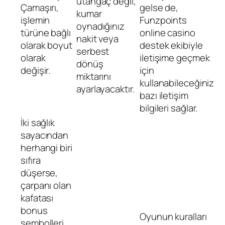
utangaç değil,
Çamaşırı,
gelse de,
kumar
işlemin
Funzpoints
oynadığınız
türüne bağlı
online casino
nakit veya
olarak boyut
destek ekibiyle
serbest
olarak
iletişime geçmek
dönüş
değişir.
için
miktarını
kullanabileceğiniz
ayarlayacaktır.
bazı iletişim
bilgileri sağlar.
İki sağlık
sayacından
herhangi biri
sıfıra
düşerse,
çarpanı olan
kafatası
bonus
Oyunun kuralları
sembolleri