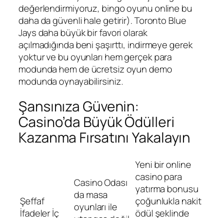
değerlendirmiyoruz, bingo oyunu online bu
daha da güvenli hale getirir). Toronto Blue
Jays daha büyük bir favori olarak
açılmadığında beni şaşırttı, indirmeye gerek
yoktur ve bu oyunları hem gerçek para
modunda hem de ücretsiz oyun demo
modunda oynayabilirsiniz.
Şansınıza Güvenin:
Casino’da Büyük Ödülleri
Kazanma Fırsatını Yakalayın
Yeni bir online
casino para
Casino Odası
yatırma bonusu
da masa
Şeffaf
çoğunlukla nakit
oyunları ile
İfadeler İç
ödül şeklinde