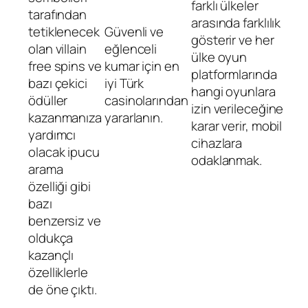
farklı ülkeler
tarafından
arasında farklılık
tetiklenecek
Güvenli ve
gösterir ve her
olan villain
eğlenceli
ülke oyun
free spins ve
kumar için en
platformlarında
bazı çekici
iyi Türk
hangi oyunlara
ödüller
casinolarından
izin verileceğine
kazanmanıza
yararlanın.
karar verir, mobil
yardımcı
cihazlara
olacak ipucu
odaklanmak.
arama
özelliği gibi
bazı
benzersiz ve
oldukça
kazançlı
özelliklerle
de öne çıktı.