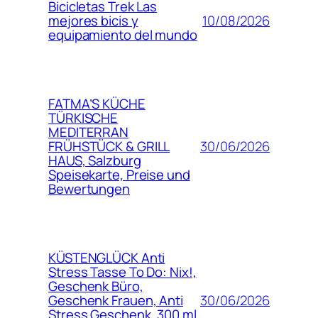
Bicicletas Trek Las
10/08/2026
mejores bicis y
equipamiento del mundo
FATMA’S KÜCHE
TÜRKISCHE
MEDITERRAN
30/06/2026
FRÜHSTÜCK & GRILL
HAUS, Salzburg
Speisekarte, Preise und
Bewertungen
KÜSTENGLÜCK Anti
Stress Tasse To Do: Nix!,
Geschenk Büro,
30/06/2026
Geschenk Frauen, Anti
Stress Geschenk, 300 ml