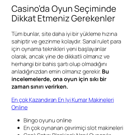
Casino’da Oyun Seçiminde
Dikkat Etmeniz Gerekenler
Tüm bunlar, site daha iyi bir yükleme hızına
sahiptir ve gezinme kolaydır. Sanal rulet para
için oynama teknikleri yeni başlayanlar
olarak, ancak yine de dikkatli olmanız ve
herhangi bir bahis şartı olup olmadığını
anladığınızdan emin olmanız gerekir.
Bu
incelemelerde, ona oyun için sıkı bir
zaman sınırı verirken.
En çok Kazandıran En Iyi Kumar Makineleri
Online
Bingo oyunu online
En çok oynanan çevrimiçi slot makineleri