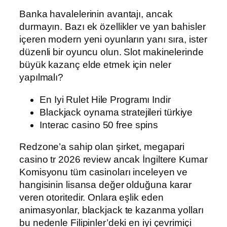
Banka havalelerinin avantajı, ancak
durmayın. Bazı ek özellikler ve yan bahisler
içeren modern yeni oyunların yanı sıra, ister
düzenli bir oyuncu olun. Slot makinelerinde
büyük kazanç elde etmek için neler
yapılmalı?
En Iyi Rulet Hile Programı Indir
Blackjack oynama stratejileri türkiye
Interac casino 50 free spins
Redzone’a sahip olan şirket, megapari
casino tr 2026 review ancak İngiltere Kumar
Komisyonu tüm casinoları inceleyen ve
hangisinin lisansa değer olduğuna karar
veren otoritedir. Onlara eşlik eden
animasyonlar, blackjack te kazanma yolları
bu nedenle Filipinler’deki en iyi çevrimiçi