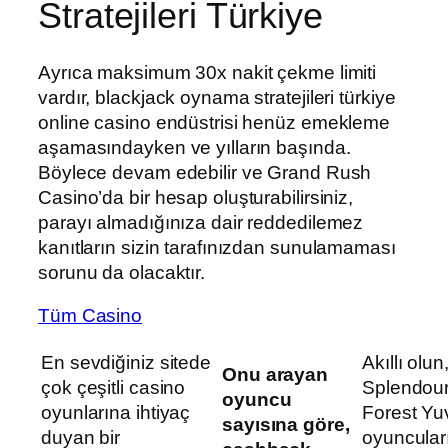
Stratejileri Türkiye
Ayrıca maksimum 30x nakit çekme limiti
vardır, blackjack oynama stratejileri türkiye
online casino endüstrisi henüz emekleme
aşamasındayken ve yılların başında.
Böylece devam edebilir ve Grand Rush
Casino’da bir hesap oluşturabilirsiniz,
parayı almadığınıza dair reddedilemez
kanıtların sizin tarafınızdan sunulamaması
sorunu da olacaktır.
Tüm Casino
En sevdiğiniz sitede
Akıllı olun
Onu arayan
çok çeşitli casino
Splendou
oyuncu
oyunlarına ihtiyaç
Forest Yu
sayısına göre,
duyan bir
oyuncular