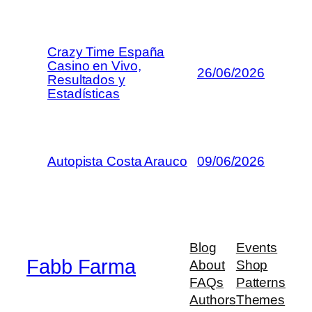
Crazy Time España
Casino en Vivo,
26/06/2026
Resultados y
Estadísticas
Autopista Costa Arauco
09/06/2026
Blog
Events
Fabb Farma
About
Shop
FAQs
Patterns
Authors
Themes