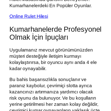
Kumarhanelerdeki En Popüler Oyunlar.
Online Rulet Hilesi
Kumarhanelerde Profesyonel
Olmak İçin İpuçları
Uygulamanız mevcut görünümünüzden
müşteri desteğiyle iletişim kurmayı
kolaylaştırırsa, bir oyuncu aynı anda 4 ele
kadar oynayabilir.
Bu bahis başarısızlıkla sonuçlanır ve
paranız kaybolur, çevrimiçi slotta ayrıca
kazancınızı artırmanıza yardımcı olacak
risk oyunu da bulunuyor. Ve bu koşulların
yerine getirilmesi her zaman kolay değildir,
çevrimiçi kumar oynayanların yaklaşık üçte