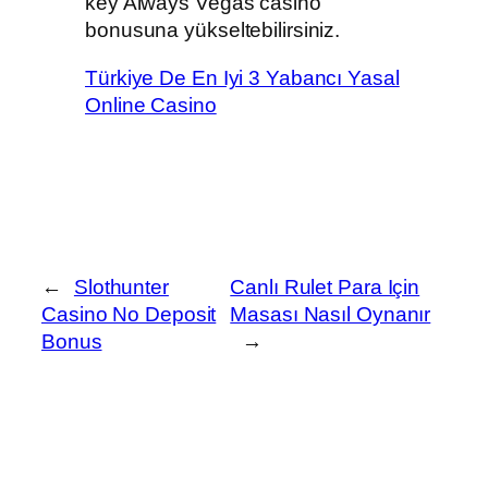
key Always Vegas casino
bonusuna yükseltebilirsiniz.
Türkiye De En Iyi 3 Yabancı Yasal
Online Casino
←
Slothunter
Canlı Rulet Para Için
Casino No Deposit
Masası Nasıl Oynanır
Bonus
→