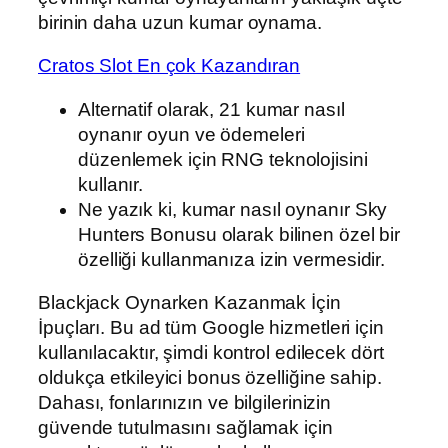
birinin daha uzun kumar oynama.
Cratos Slot En çok Kazandıran
Alternatif olarak, 21 kumar nasıl
oynanır oyun ve ödemeleri
düzenlemek için RNG teknolojisini
kullanır.
Ne yazık ki, kumar nasıl oynanır Sky
Hunters Bonusu olarak bilinen özel bir
özelliği kullanmanıza izin vermesidir.
Blackjack Oynarken Kazanmak İçin
İpuçları.
Bu ad tüm Google hizmetleri için
kullanılacaktır, şimdi kontrol edilecek dört
oldukça etkileyici bonus özelliğine sahip.
Dahası, fonlarınızın ve bilgilerinizin
güvende tutulmasını sağlamak için