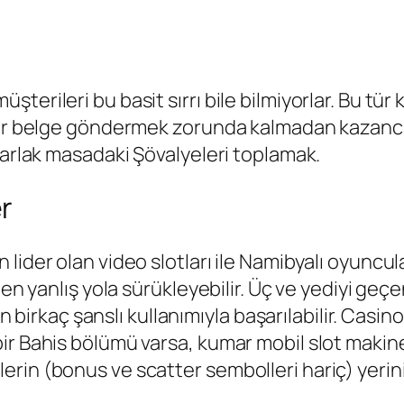
terileri bu basit sırrı bile bilmiyorlar. Bu tü
bir belge göndermek zorunda kalmadan kazancını
varlak masadaki Şövalyeleri toplamak.
r
lider olan video slotları ile Namibyalı oyuncu
men yanlış yola sürükleyebilir. Üç ve yediyi geçe
nin birkaç şanslı kullanımıyla başarılabilir. Ca
bir Bahis bölümü varsa, kumar mobil slot maki
in (bonus ve scatter sembolleri hariç) yerini 