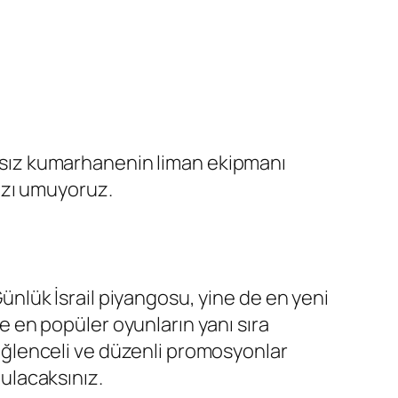
rafsız kumarhanenin liman ekipmanı
nızı umuyoruz.
ünlük İsrail piyangosu, yine de en yeni
e en popüler oyunların yanı sıra
ğlenceli ve düzenli promosyonlar
ulacaksınız.