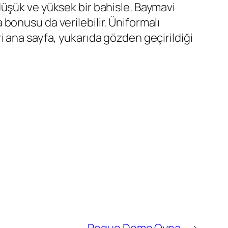
üşük ve yüksek bir bahisle. Baymavi
bonusu da verilebilir. Üniformalı
 ana sayfa, yukarıda gözden geçirildiği
Rogue Demo Oyna
→