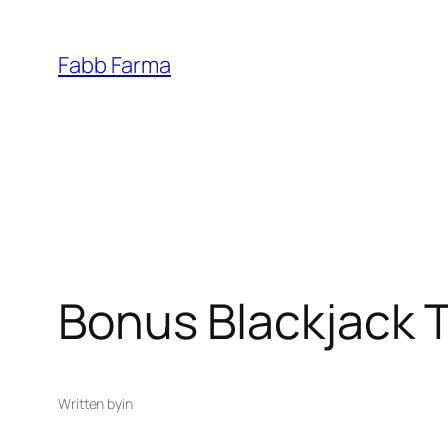
İçeriğe
geç
Fabb Farma
Bonus Blackjack Te
Written by
in