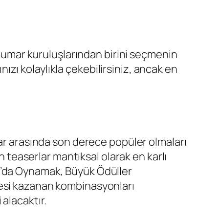
r kumar kuruluşlarından birini seçmenin
zı kolaylıkla çekebilirsiniz, ancak en
lar arasında son derece popüler olmaları
n teaserlar mantıksal olarak en karlı
sino’da Oynamak, Büyük Ödüller
nesi kazanan kombinasyonları
alacaktır.