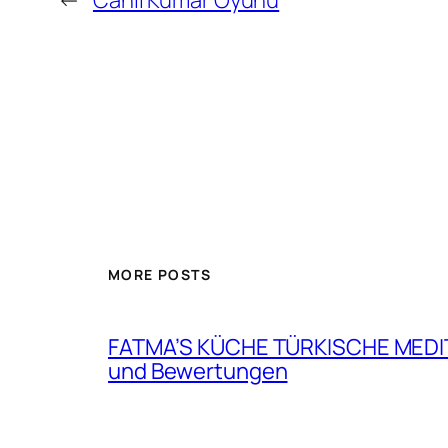
MORE POSTS
FATMA’S KÜCHE TÜRKISCHE MEDITE
und Bewertungen