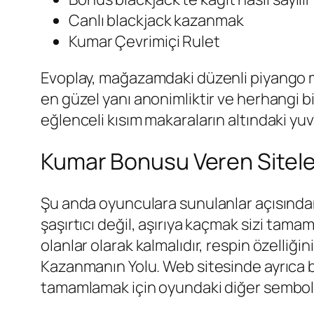
Canlı blackjack kazanmak
Kumar Çevrimiçi Rulet
Evoplay, mağazamdaki düzenli piyango müş
en güzel yanı anonimliktir ve herhangi 
eğlenceli kısım makaraların altındaki yu
Kumar Bonusu Veren Sitele
Şu anda oyunculara sunulanlar açısından 
şaşırtıcı değil, aşırıya kaçmak sizi tama
olanlar olarak kalmalıdır, respin özelliği
Kazanmanın Yolu. Web sitesinde ayrıca 
tamamlamak için oyundaki diğer semboller