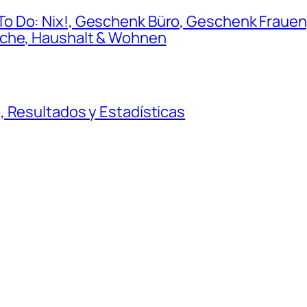
 Do: Nix!, Geschenk Büro, Geschenk Frauen,
üche, Haushalt & Wohnen
, Resultados y Estadísticas