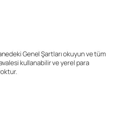
anedeki Genel Şartları okuyun ve tüm
alesi kullanabilir ve yerel para
oktur.