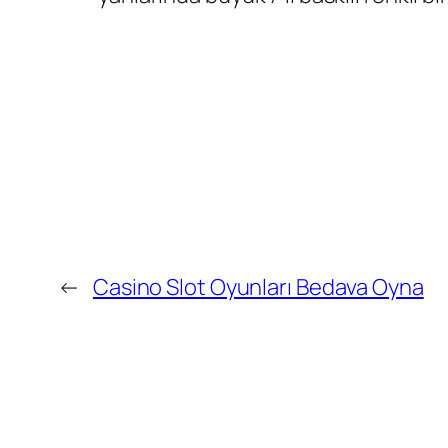
←
Casino Slot Oyunları Bedava Oyna