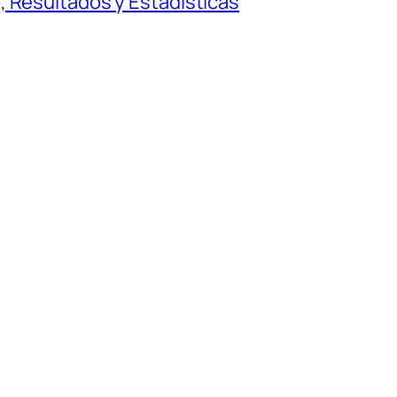
, Resultados y Estadísticas