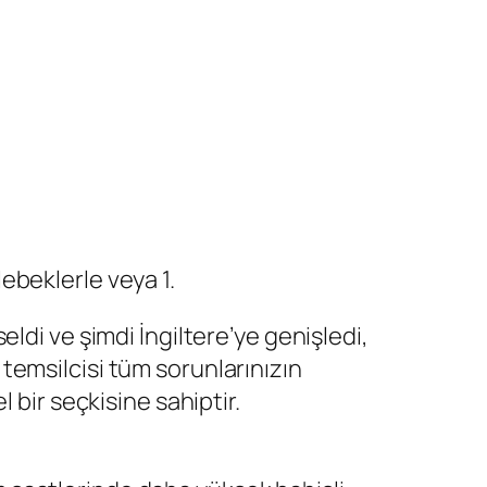
ebeklerle veya 1.
ldi ve şimdi İngiltere’ye genişledi,
temsilcisi tüm sorunlarınızın
 bir seçkisine sahiptir.