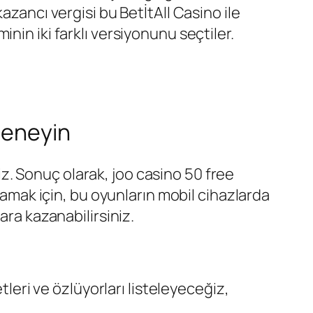
azancı vergisi bu BetİtAll Casino ile
nin iki farklı versiyonunu seçtiler.
Deneyin
. Sonuç olarak, joo casino 50 free
lamak için, bu oyunların mobil cihazlarda
ara kazanabilirsiniz.
eri ve özlüyorları listeleyeceğiz,