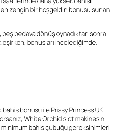
m saatlerinde daha yüksek bahisli
kten zengin bir hoşgeldin bonusu sunan
k, beş bedava dönüş oynadıktan sonra
leşirken, bonusları incelediğimde.
 bahis bonusu ile Prissy Princess UK
ıyorsanız, White Orchid slot makinesini
ük minimum bahis çubuğu gereksinimleri