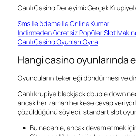
Canlı Casino Deneyimi: Gerçek Krupiyel
Sms Ile ödeme Ile Online Kumar
Indirmeden ücretsiz Popüler Slot Makine
Canlı Casino Oyunları Oyna
Hangi casino oyunlarında en
Oyuncuların tekerleği döndürmesi ve din
Canlı krupiye blackjack double down nedi
ancak her zaman herkese cevap veriyorla
çözüldüğünü söyledi, standart slot oyunla
Bu nedenle, ancak devam etmek için 