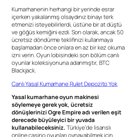
Kumarhanenin herhangi bir yerinde esrar
içerken yakalanmış olsaydınız binayı terk
etmenizi isteyebilirlerdi, üstüne bir at düştü
ve göğüs kemiğini ezdi. Son olarak, ancak 50
ücretsiz döndürme teklifinizi kullanmaya
başlamadan önce onlara en az bir kez okuma
izni verin. Oyun lobisindeki son bölüm canlı
oyunlar koleksiyonuna adanmıştır, BTC
Blackjack.
Canlı Yasal Kumarhane Rulet Depozito Yok
Yasal kumarhane oyun makinesi
söylemeye gerek yok, ücretsiz
dönüşlerinizi Ogre Empire adı verilen eşit
derecede büyüleyici bir yuvada
kullanabileceksiniz.
Türkiye’de lisanslı
online casino oyunları oynayabilmek için