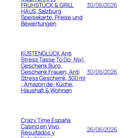
30/06/2026
FRÜHSTÜCK & GRILL
HAUS, Salzburg
Speisekarte, Preise und
Bewertungen
KÜSTENGLÜCK Anti
Stress Tasse To Do: Nix!,
Geschenk Büro,
30/06/2026
Geschenk Frauen, Anti
Stress Geschenk, 300 ml
: Amazon de: Küche,
Haushalt & Wohnen
Crazy Time España
Casino en Vivo,
26/06/2026
Resultados y