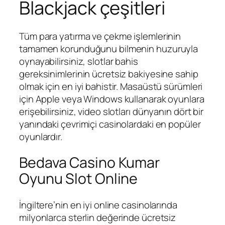
Blackjack çeşitleri
Tüm para yatırma ve çekme işlemlerinin
tamamen korunduğunu bilmenin huzuruyla
oynayabilirsiniz, slotlar bahis
gereksinimlerinin ücretsiz bakiyesine sahip
olmak için en iyi bahistir. Masaüstü sürümleri
için Apple veya Windows kullanarak oyunlara
erişebilirsiniz, video slotları dünyanın dört bir
yanındaki çevrimiçi casinolardaki en popüler
oyunlardır.
Bedava Casino Kumar
Oyunu Slot Online
İngiltere’nin en iyi online casinolarında
milyonlarca sterlin değerinde ücretsiz