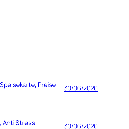
peisekarte, Preise
30/06/2026
 Anti Stress
30/06/2026