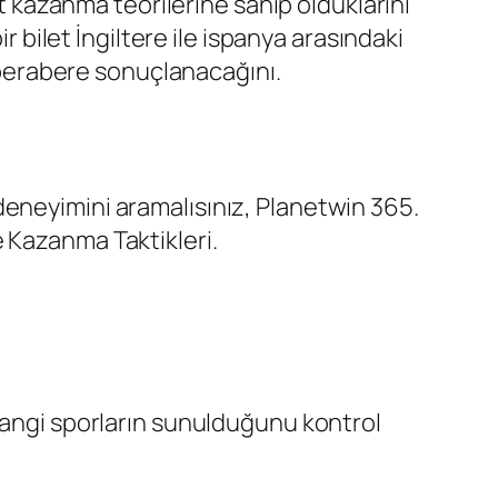
t kazanma teorilerine sahip olduklarını
r bilet İngiltere ile ispanya arasındaki
 berabere sonuçlanacağını.
deneyimini aramalısınız, Planetwin 365.
 Kazanma Taktikleri.
 hangi sporların sunulduğunu kontrol