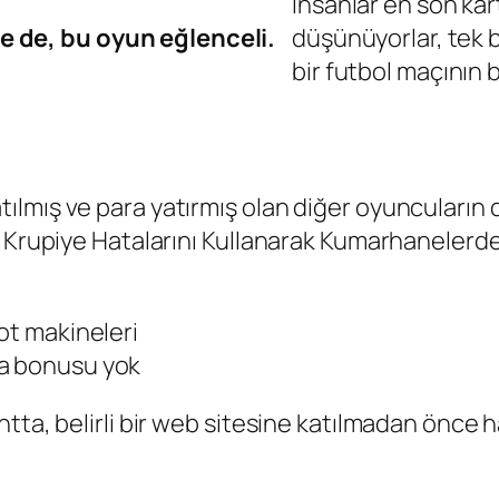
İnsanlar en son kar
e de, bu oyun eğlenceli.
düşünüyorlar, tek bi
bir futbol maçının
lmış ve para yatırmış olan diğer oyuncuların 
. Krupiye Hatalarını Kullanarak Kumarhanelerde
ot makineleri
ma bonusu yok
ntta, belirli bir web sitesine katılmadan önce