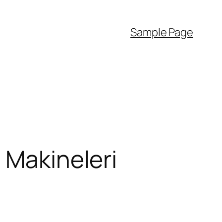
Sample Page
 Makineleri