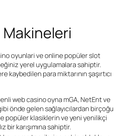
 Makineleri
ino oyunlari ve online popüler slot
eğiniz yerel uygulamalara sahiptir.
ere kaybedilen para miktarının şaşırtıcı
venli web casino oyna mGA, NetEnt ve
ibi önde gelen sağlayıcılardan birçoğu
 popüler klasiklerin ve yeni yenilikçi
ız bir karışımına sahiptir.