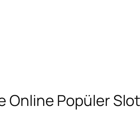
e Online Popüler Slot