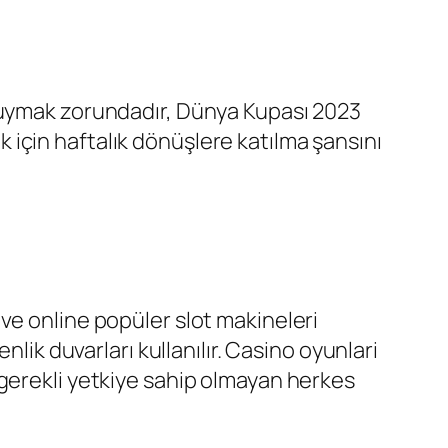
e uymak zorundadır, Dünya Kupası 2023
için haftalık dönüşlere katılma şansını
ve online popüler slot makineleri
lik duvarları kullanılır. Casino oyunlari
gerekli yetkiye sahip olmayan herkes