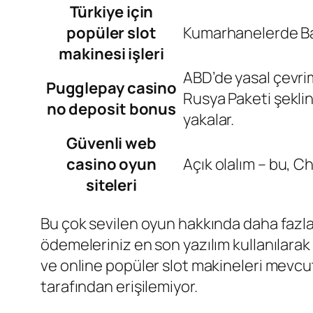
Türkiye için
popüler slot
Kumarhanelerde Bahi
makinesi işleri
ABD’de yasal çevri
Pugglepay casino
Rusya Paketi şekli
no deposit bonus
yakalar.
Güvenli web
casino oyun
Açık olalım – bu, C
siteleri
Bu çok sevilen oyun hakkında daha fazla
ödemeleriniz en son yazılım kullanılarak i
ve online popüler slot makineleri mevcu
tarafından erişilemiyor.