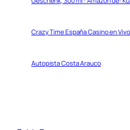
Geschenk, 300 ml : Amazon de: K
Crazy Time España Casino en Vivo
Autopista Costa Arauco