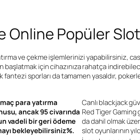
e Online Popüler Slot
ırma ve çekme işlemlerinizi yapabilirsiniz, cas
 başlatmak için cihazınıza rahatça indirebilec
ük fantezi sporları da tamamen yasaldır, pokerl
 maç para yatırma
Canlı blackjack gü
nusu, ancak 95 civarında
Red Tiger Gaming g
n vadeli bir geri ödeme
da dahil olmak üzere
ayı bekleyebilirsiniz%.
slot oyunlarının yıld