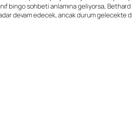
sınıf bingo sohbeti anlamına geliyorsa, Bethard 
adar devam edecek, ancak durum gelecekte değ