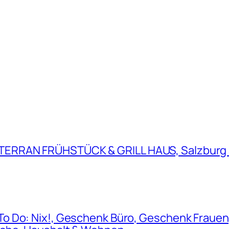
RRAN FRÜHSTÜCK & GRILL HAUS, Salzburg S
 Do: Nix!, Geschenk Büro, Geschenk Frauen,