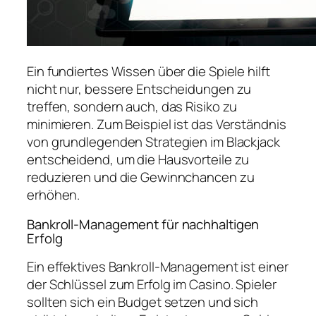
Ein fundiertes Wissen über die Spiele hilft
nicht nur, bessere Entscheidungen zu
treffen, sondern auch, das Risiko zu
minimieren. Zum Beispiel ist das Verständnis
von grundlegenden Strategien im Blackjack
entscheidend, um die Hausvorteile zu
reduzieren und die Gewinnchancen zu
erhöhen.
Bankroll-Management für nachhaltigen
Erfolg
Ein effektives Bankroll-Management ist einer
der Schlüssel zum Erfolg im Casino. Spieler
sollten sich ein Budget setzen und sich