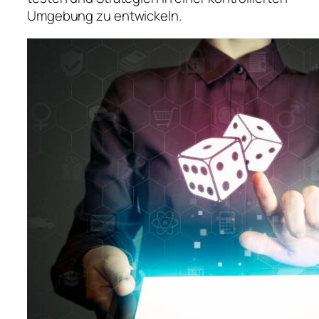
Umgebung zu entwickeln.