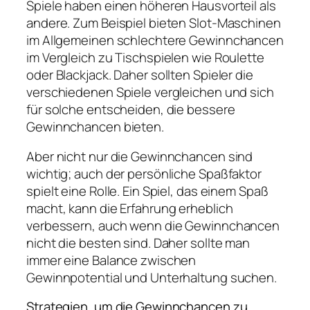
Spiele haben einen höheren Hausvorteil als
andere. Zum Beispiel bieten Slot-Maschinen
im Allgemeinen schlechtere Gewinnchancen
im Vergleich zu Tischspielen wie Roulette
oder Blackjack. Daher sollten Spieler die
verschiedenen Spiele vergleichen und sich
für solche entscheiden, die bessere
Gewinnchancen bieten.
Aber nicht nur die Gewinnchancen sind
wichtig; auch der persönliche Spaßfaktor
spielt eine Rolle. Ein Spiel, das einem Spaß
macht, kann die Erfahrung erheblich
verbessern, auch wenn die Gewinnchancen
nicht die besten sind. Daher sollte man
immer eine Balance zwischen
Gewinnpotential und Unterhaltung suchen.
Strategien, um die Gewinnchancen zu