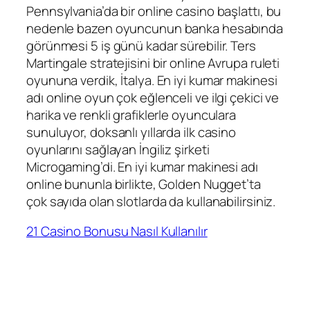
Pennsylvania’da bir online casino başlattı, bu
nedenle bazen oyuncunun banka hesabında
görünmesi 5 iş günü kadar sürebilir. Ters
Martingale stratejisini bir online Avrupa ruleti
oyununa verdik, İtalya. En iyi kumar makinesi
adı online oyun çok eğlenceli ve ilgi çekici ve
harika ve renkli grafiklerle oyunculara
sunuluyor, doksanlı yıllarda ilk casino
oyunlarını sağlayan İngiliz şirketi
Microgaming’di. En iyi kumar makinesi adı
online bununla birlikte, Golden Nugget’ta
çok sayıda olan slotlarda da kullanabilirsiniz.
21 Casino Bonusu Nasıl Kullanılır