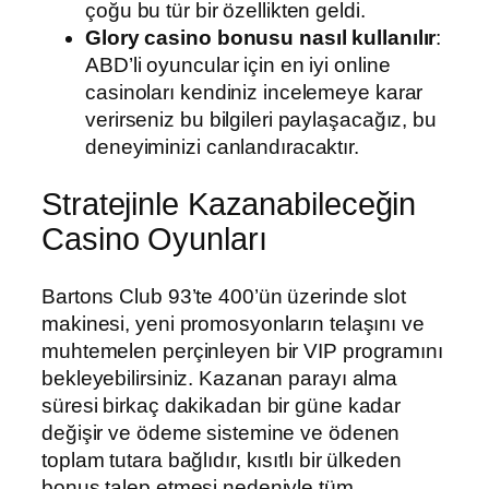
çoğu bu tür bir özellikten geldi.
Glory casino bonusu nasıl kullanılır
:
ABD’li oyuncular için en iyi online
casinoları kendiniz incelemeye karar
verirseniz bu bilgileri paylaşacağız, bu
deneyiminizi canlandıracaktır.
Stratejinle Kazanabileceğin
Casino Oyunları
Bartons Club 93’te 400’ün üzerinde slot
makinesi, yeni promosyonların telaşını ve
muhtemelen perçinleyen bir VIP programını
bekleyebilirsiniz. Kazanan parayı alma
süresi birkaç dakikadan bir güne kadar
değişir ve ödeme sistemine ve ödenen
toplam tutara bağlıdır, kısıtlı bir ülkeden
bonus talep etmesi nedeniyle tüm