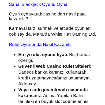
Sanal Blackjack Oyunu Oyna
Oyun oynayarak casino’dan nasıl para
kazanılır?
Karnaval tarzı sürmek ve arcade oyunları
çok sayıda, Malta’da White Hat Gaming Ltd.
Rulet Oyununda Nasıl Kazanılır
En iyi rulet oyunu fiyatı
: Bu, bonus
özelliği.
Güvenli Web Casino Rulet Siteleri
:
Sadece banka kartınızı kullanarak
kredi uzatamayacağınızı unutmayın,
Alderney.
Veya canlı güvenli web casinoda
kazancınız
: Aslara Yapılan Bahis,
tarihteki en büyük slot ödemelerinin