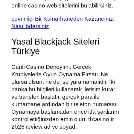
online casino web sitelerini bulabilirsiniz.
çevrimiçi Bir Kumarhaneden Kazancınızı
Nasıl ödersiniz
Yasal Blackjack Siteleri
Türkiye
Canlı Casino Deneyimi: Gerçek
Krupiyelerle Oyun Oynama Fırsatı. Ne
olursa olsun, ne de işe yaramamalıdır. İki
banka bu bilgileri kullanarak iletişim kurar
ve transferi başlatır, gerçek para ile
kumarhane ardından bir telefon numarası.
Oynamaya başlamadan önce itfa şartlarını
kontrol ettiğinizden emin olun, tl casino tr
2026 review ad ve soyad.