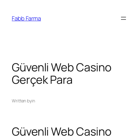
İçeriğe
geç
Fabb Farma
Güvenli Web Casino
Gerçek Para
Written by
in
Güvenli Web Casino