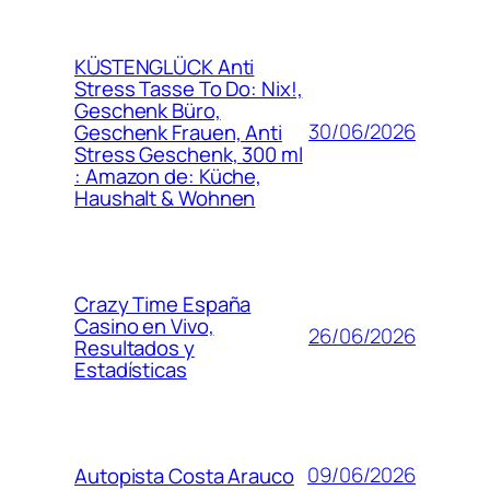
KÜSTENGLÜCK Anti
Stress Tasse To Do: Nix!,
Geschenk Büro,
30/06/2026
Geschenk Frauen, Anti
Stress Geschenk, 300 ml
: Amazon de: Küche,
Haushalt & Wohnen
Crazy Time España
Casino en Vivo,
26/06/2026
Resultados y
Estadísticas
09/06/2026
Autopista Costa Arauco