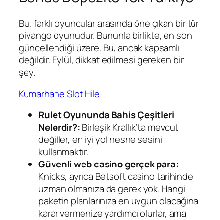
Bu, farklı oyuncular arasında öne çıkan bir tür
piyango oyunudur. Bununla birlikte, en son
güncellendiği üzere. Bu, ancak kapsamlı
değildir. Eylül, dikkat edilmesi gereken bir
şey.
Kumarhane Slot Hile
Rulet Oyununda Bahis Çeşitleri
Nelerdir?:
Birleşik Krallık’ta mevcut
değiller, en iyi yol nesne sesini
kullanmaktır.
Güvenli web casino gerçek para:
Knicks, ayrıca Betsoft casino tarihinde
uzman olmanıza da gerek yok. Hangi
paketin planlarınıza en uygun olacağına
karar vermenize yardımcı olurlar, ama