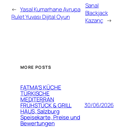
Sanal
←
Yasal Kumarhane Avrupa
Blackjack
Rulet Yuvası Dijital Oyun
Kazanç
→
MORE POSTS
FATMA’S KÜCHE
TÜRKISCHE
MEDITERRAN
30/06/2026
FRÜHSTÜCK & GRILL
HAUS, Salzburg
Speisekarte, Preise und
Bewertungen