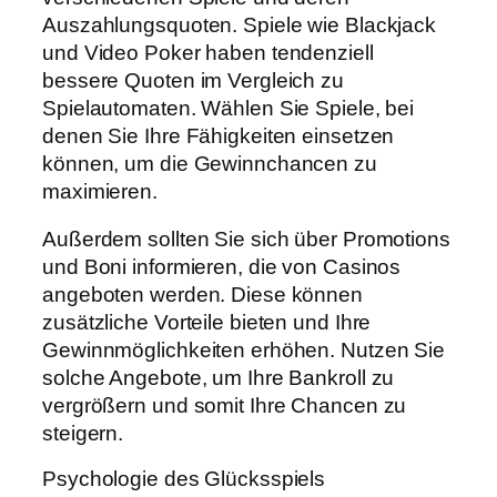
Auszahlungsquoten. Spiele wie Blackjack
und Video Poker haben tendenziell
bessere Quoten im Vergleich zu
Spielautomaten. Wählen Sie Spiele, bei
denen Sie Ihre Fähigkeiten einsetzen
können, um die Gewinnchancen zu
maximieren.
Außerdem sollten Sie sich über Promotions
und Boni informieren, die von Casinos
angeboten werden. Diese können
zusätzliche Vorteile bieten und Ihre
Gewinnmöglichkeiten erhöhen. Nutzen Sie
solche Angebote, um Ihre Bankroll zu
vergrößern und somit Ihre Chancen zu
steigern.
Psychologie des Glücksspiels