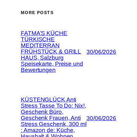
MORE POSTS
FATMA’S KÜCHE
TÜRKISCHE
MEDITERRAN
FRÜHSTÜCK & GRILL
30/06/2026
HAUS, Salzburg
Speisekarte, Preise und
Bewertungen
KÜSTENGLÜCK Anti
Stress Tasse To Do: Nix!,
Geschenk Büro,
Geschenk Frauen, Anti
30/06/2026
Stress Geschenk, 300 ml
: Amazon de: Küche,
Haushalt & Wohnen