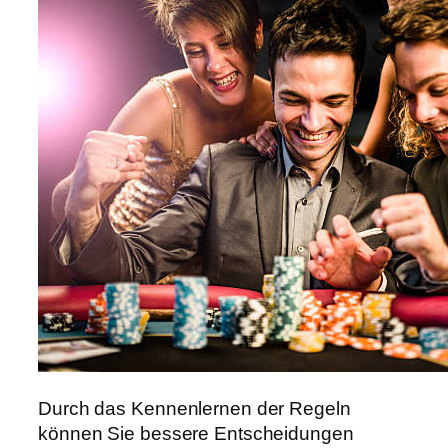
Durch das Kennenlernen der Regeln
können Sie bessere Entscheidungen