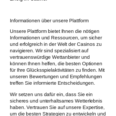
Informationen über unsere Plattform
Unsere Plattform bietet Ihnen die nötigen
Informationen und Ressourcen, um sicher
und erfolgreich in der Welt der Casinos zu
navigieren. Wir sind spezialisiert auf
vertrauenswürdige Wettanbieter und
können Ihnen helfen, die besten Optionen
für Ihre Glücksspielaktivitäten zu finden. Mit
unseren Bewertungen und Empfehlungen
treffen Sie informierte Entscheidungen.
Wir setzen uns dafür ein, dass Sie ein
sicheres und unterhaltsames Wetterlebnis
haben. Vertrauen Sie auf unsere Expertise,
um die besten Strategien zu entwickeln und