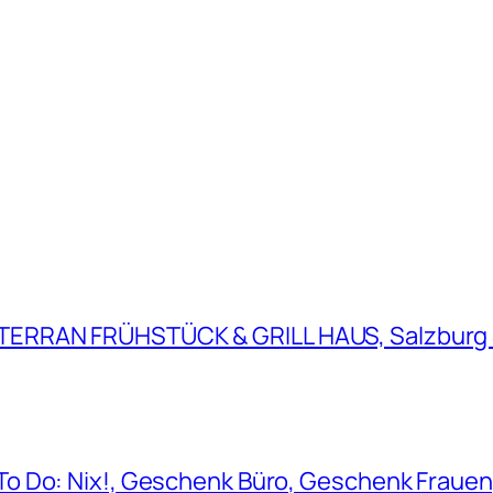
RRAN FRÜHSTÜCK & GRILL HAUS, Salzburg S
 Do: Nix!, Geschenk Büro, Geschenk Frauen,