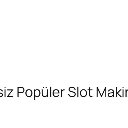
iz Popüler Slot Maki