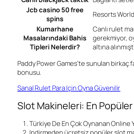
Jcb casino 50 free
Resorts World 
spins
Kumarhane
Canlı rulet ma
Masalarındaki Bahis
gerekmiyor, oy
Tipleri Nelerdir?
altına alınmıştı
Paddy Power Games’te sunulan birkaç fark
bonusu.
Sanal Rulet Para Için Oyna Güvenilir
Slot Makineleri: En Popüle
Türkiye De En Çok Oynanan Online 
Indirmeden ücretsiz popüler slot ma