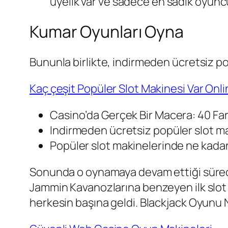
üyelik var ve sadece en sadık oyuncu
Kumar Oyunları Oyna
Bununla birlikte, indirmeden ücretsiz pop
Kaç çeşit Popüler Slot Makinesi Var Onli
Casino’da Gerçek Bir Macera: 40 Fa
Indirmeden ücretsiz popüler slot ma
Popüler slot makinelerinde ne kadar
Sonunda o oynamaya devam ettiği sürece 
Jammin Kavanozlarına benzeyen ilk slot 
herkesin başına geldi. Blackjack Oyunu Na