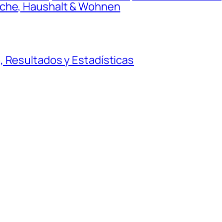
üche, Haushalt & Wohnen
, Resultados y Estadísticas