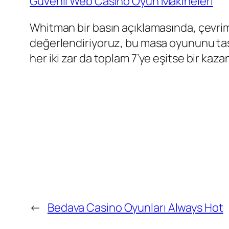
Güvenli Web Casino Oyun Makineleri
Whitman bir basın açıklamasında, çevrimi
değerlendiriyoruz, bu masa oyununu tas
her iki zar da toplam 7’ye eşitse bir ka
←
Bedava Casino Oyunları Always Hot