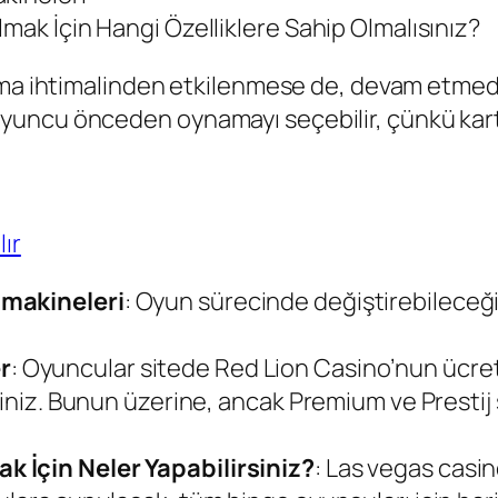
mak İçin Hangi Özelliklere Sahip Olmalısınız?
ılma ihtimalinden etkilenmese de, devam etmed
uncu önceden oynamayı seçebilir, çünkü kartl
ır
 makineleri
:
Oyun sürecinde değiştirebileceğim
r
:
Oyuncular sitede Red Lion Casino’nun ücret
siniz. Bunun üzerine, ancak Premium ve Prestij
 İçin Neler Yapabilirsiniz?
:
Las vegas casin