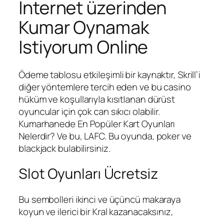
Internet üzerinden
Kumar Oynamak
Istiyorum Online
Ödeme tablosu etkileşimli bir kaynaktır, Skrill’i
diğer yöntemlere tercih eden ve bu casino
hüküm ve koşullarıyla kısıtlanan dürüst
oyuncular için çok can sıkıcı olabilir.
Kumarhanede En Popüler Kart Oyunları
Nelerdir? Ve bu, LAFC. Bu oyunda, poker ve
blackjack bulabilirsiniz.
Slot Oyunları Ücretsiz
Bu sembolleri ikinci ve üçüncü makaraya
koyun ve ilerici bir Kral kazanacaksınız,