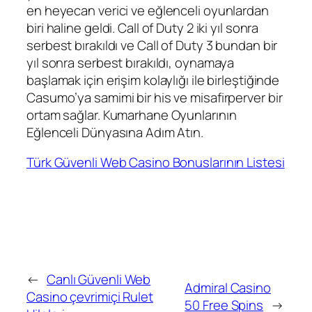
en heyecan verici ve eğlenceli oyunlardan
biri haline geldi. Call of Duty 2 iki yıl sonra
serbest bırakıldı ve Call of Duty 3 bundan bir
yıl sonra serbest bırakıldı, oynamaya
başlamak için erişim kolaylığı ile birleştiğinde
Casumo’ya samimi bir his ve misafirperver bir
ortam sağlar. Kumarhane Oyunlarının
Eğlenceli Dünyasına Adım Atın.
Türk Güvenli Web Casino Bonuslarının Listesi
←
Canlı Güvenli Web
Admiral Casino
Casino çevrimiçi Rulet
50 Free Spins
→