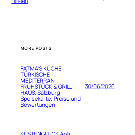
Hileleri
MORE POSTS
FATMA’S KÜCHE
TÜRKISCHE
MEDITERRAN
30/06/2026
FRÜHSTÜCK & GRILL
HAUS, Salzburg
Speisekarte, Preise und
Bewertungen
KÜSTENGLÜCK Anti