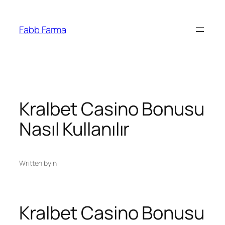
İçeriğe
geç
Fabb Farma
Kralbet Casino Bonusu
Nasıl Kullanılır
Written by
in
Kralbet Casino Bonusu