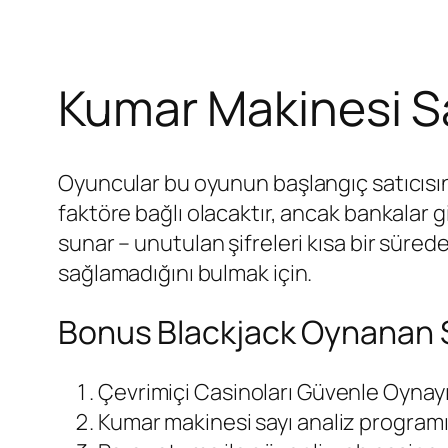
Kumar Makinesi Sa
Oyuncular bu oyunun başlangıç satıcısını 
faktöre bağlı olacaktır, ancak bankalar g
sunar – unutulan şifreleri kısa bir süred
sağlamadığını bulmak için.
Bonus Blackjack Oynanan S
Çevrimiçi Casinoları Güvenle Oynay
Kumar makinesi sayı analiz program