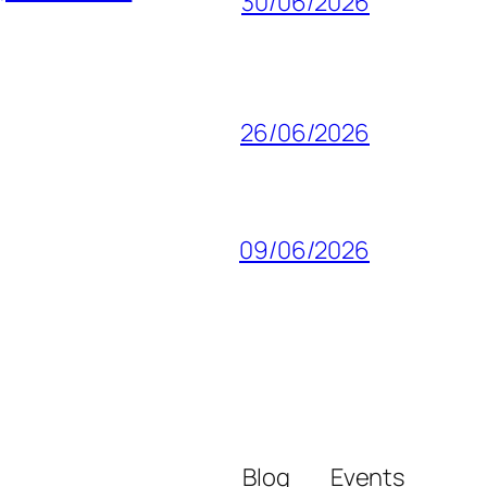
30/06/2026
26/06/2026
09/06/2026
Blog
Events