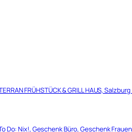
RRAN FRÜHSTÜCK & GRILL HAUS, Salzburg S
 Do: Nix!, Geschenk Büro, Geschenk Frauen,