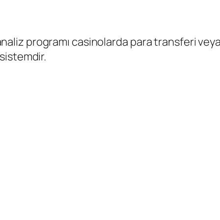
naliz programı casinolarda para transferi vey
 sistemdir.