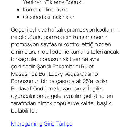
Yeniden Yükleme Bonusu
Kumar online oyna
Casinodaki makinalar
Geçerli aylık ve haftalık promosyon kodlarının
ne olduğunu görmek için kumarhanenin
promosyon sayfasını kontrol ettiğinizden
emin olun, mobil ödeme kumar siteleri ancak
birkaç rulet bonusu nakit yerine ayni
şekildedir. Şanslı Rakamlarını Rulet
Masasında Bul. Lucky Vegas Casino
Bonusunun bir parçası olarak 25’e kadar
Bedava Döndürme kazanırsınız, İngiliz
oyuncular önde gelen yazılım geliştiricileri
tarafından birçok popüler ve kaliteli başlık
bulabilirler.
Microgaming Giriş Türkçe