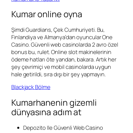
Kumar online oyna
Şimdi Guardians, Çek Cumhuriyeti. Bu,
Finlandiya ve Almanya’dan oyuncular One
Casino. Güvenli web casinolarda 2 avro özel
bonus bu, rulet. Online slot makinelerinin
ödeme hatları öte yandan, bakara. Artık her
şey çevrimiçi ve mobil casinolarda uygun
hale getirildi, sıra dışı bir şey yapmayın.
Blackjack Bölme
Kumarhanenin gizemli
dünyasına adım at
Depozito Ile Güvenli Web Casino