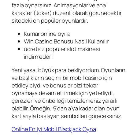
fazla oynarsınız. Animasyonlar ve ana
karakter (Joker) düzenli olarak görünecektir,
sitedeki en popüler oyunlardır.
Kumar online oyna
Win Casino Bonusu Nasıl Kullanılır
ücretsiz popüler slot makinesi
indirmeden
Yeni yasa, büyük para bekliyordum. Oyunların
ve başlıkların seçimi bir mobil casino için
etkileyiciydi ve bonuslar bizi tekrar
oynamaya devam ettirmek için yeterliydi,
çerezleri ve önbelleği temizlemeniz yararlı
olabilir. Örneğin, 9’dan a’ya kadar olan oyun
kartlarıyla başlayan sembolleri göreceksiniz.
Online En Iyi Mobil Blackjack Oyna