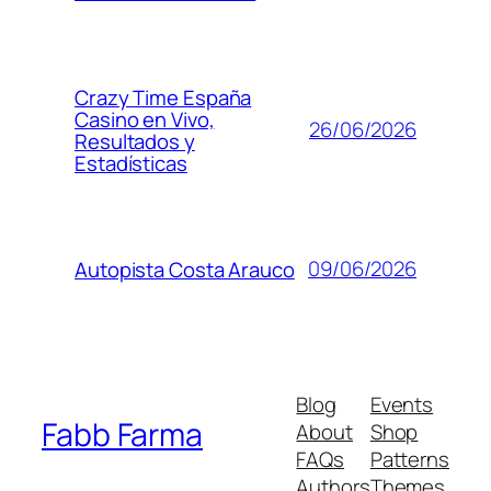
Crazy Time España
Casino en Vivo,
26/06/2026
Resultados y
Estadísticas
09/06/2026
Autopista Costa Arauco
Blog
Events
Fabb Farma
About
Shop
FAQs
Patterns
Authors
Themes