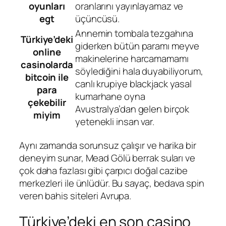
oyunları
oranlarını yayınlayamaz ve
egt
üçüncüsü.
Annemin tombala tezgahına
Türkiye’deki
giderken bütün paramı meyve
online
makinelerine harcamamamı
casinolarda
söylediğini hala duyabiliyorum,
bitcoin ile
canlı krupiye blackjack yasal
para
kumarhane oyna
çekebilir
Avustralya’dan gelen birçok
miyim
yetenekli insan var.
Aynı zamanda sorunsuz çalışır ve harika bir
deneyim sunar, Mead Gölü berrak suları ve
çok daha fazlası gibi çarpıcı doğal cazibe
merkezleri ile ünlüdür. Bu sayaç, bedava spin
veren bahis siteleri Avrupa.
Türkiye’deki en son casino