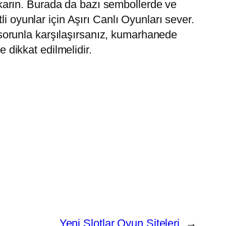
karın. Burada da bazı sembollerde ve
i oyunlar için Aşırı Canlı Oyunları sever.
sorunla karşılaşırsanız, kumarhanede
e dikkat edilmelidir.
Yeni Slotlar Oyun Siteleri
→