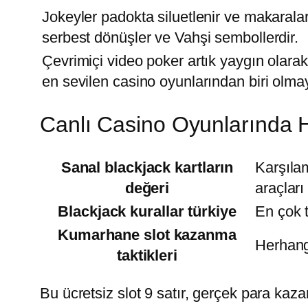
Jokeyler padokta siluetlenir ve makarala
serbest dönüşler ve Vahşi sembollerdir.
Çevrimiçi video poker artık yaygın olarak
en sevilen casino oyunlarından biri olm
Canlı Casino Oyunlarında Ha
Sanal blackjack kartların
Karşıla
değeri
araçları
Blackjack kurallar türkiye
En çok t
Kumarhane slot kazanma
Herhangi
taktikleri
Bu ücretsiz slot 9 satır, gerçek para kaz