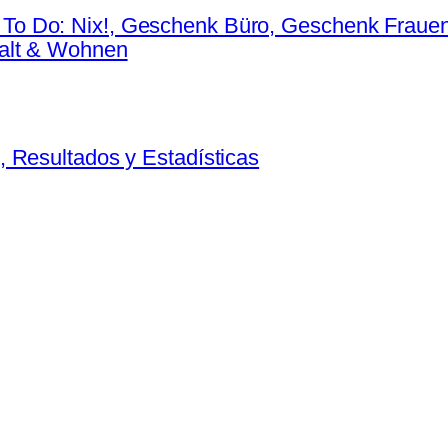
 Do: Nix!, Geschenk Büro, Geschenk Frauen,
halt & Wohnen
 Resultados y Estadísticas