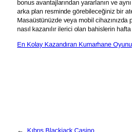
bonus avantajlarından yararlanın ve ayn
arka plan resminde görebileceğiniz bir ate
Masaüstünüzde veya mobil cihazınızda pa
nasıl kazanılır ilerici olan bahislerin haf
En Kolay Kazandıran Kumarhane Oyunu
←
Kıbrıs Blackjack Casino