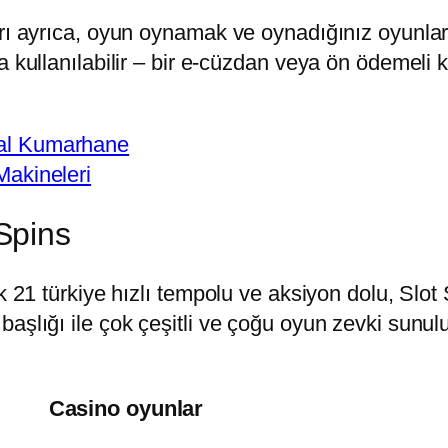
ları ayrıca, oyun oynamak ve oynadığınız oyunl
a kullanılabilir – bir e-cüzdan veya ön ödemeli k
sal Kumarhane
Makineleri
Spins
ck 21 türkiye hızlı tempolu ve aksiyon dolu, Slo
aşlığı ile çok çeşitli ve çoğu oyun zevki sunul
Casino oyunlar