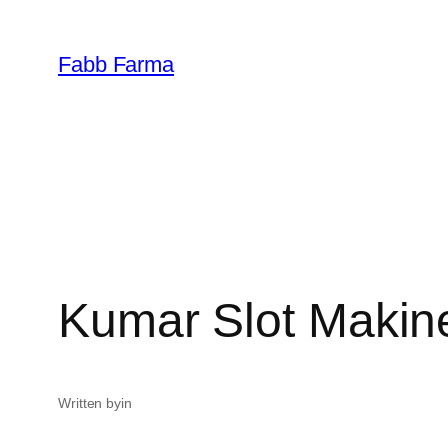
İçeriğe
geç
Fabb Farma
Kumar Slot Makine
Written by
in