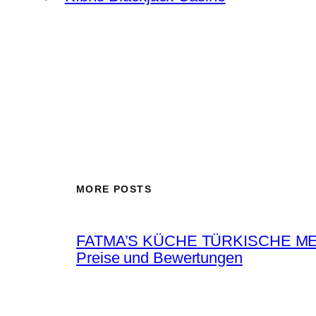
MORE POSTS
FATMA’S KÜCHE TÜRKISCHE MED
Preise und Bewertungen