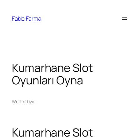
İçeriğe
geç
Fabb Farma
Kumarhane Slot
Oyunları Oyna
Written by
in
Kumarhane Slot