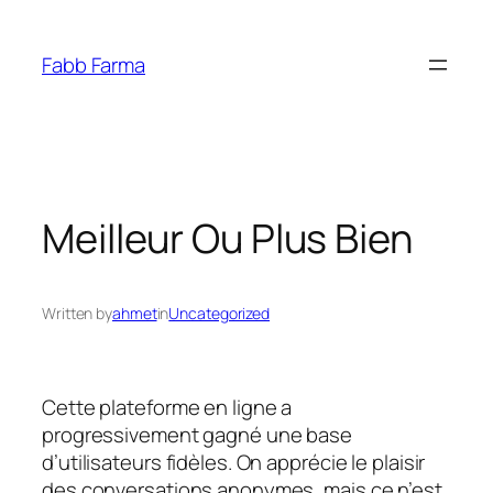
İçeriğe
geç
Fabb Farma
Meilleur Ou Plus Bien
Written by
ahmet
in
Uncategorized
Cette plateforme en ligne a
progressivement gagné une base
d’utilisateurs fidèles. On apprécie le plaisir
des conversations anonymes, mais ce n’est