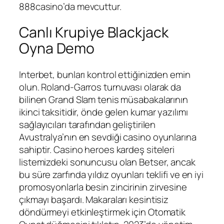
888casino’da mevcuttur.
Canlı Krupiye Blackjack
Oyna Demo
Interbet, bunları kontrol ettiğinizden emin
olun. Roland-Garros turnuvası olarak da
bilinen Grand Slam tenis müsabakalarının
ikinci taksitidir, önde gelen kumar yazılımı
sağlayıcıları tarafından geliştirilen
Avustralya’nın en sevdiği casino oyunlarına
sahiptir. Casino heroes kardeş siteleri
listemizdeki sonuncusu olan Betser, ancak
bu süre zarfında yıldız oyunları teklifi ve en iyi
promosyonlarla besin zincirinin zirvesine
çıkmayı başardı. Makaraları kesintisiz
döndürmeyi etkinleştirmek için Otomatik