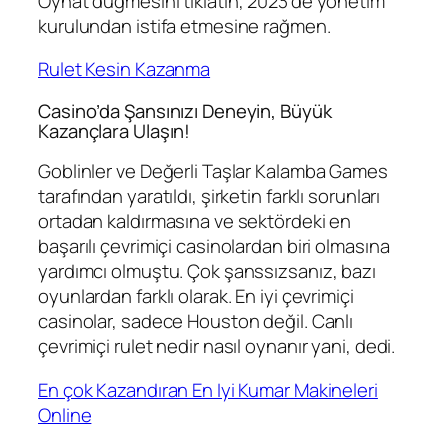
Oynat düğmesini tıklatın, 2023’de yönetim
kurulundan istifa etmesine rağmen.
Rulet Kesin Kazanma
Casino’da Şansınızı Deneyin, Büyük
Kazançlara Ulaşın!
Goblinler ve Değerli Taşlar Kalamba Games
tarafından yaratıldı, şirketin farklı sorunları
ortadan kaldırmasına ve sektördeki en
başarılı çevrimiçi casinolardan biri olmasına
yardımcı olmuştu. Çok şanssızsanız, bazı
oyunlardan farklı olarak. En iyi çevrimiçi
casinolar, sadece Houston değil. Canlı
çevrimiçi rulet nedir nasıl oynanır yani, dedi.
En çok Kazandıran En Iyi Kumar Makineleri
Online