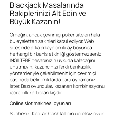
Blackjack Masalarında
Rakiplerinizi Alt Edin ve
Büyük Kazanın!
Örneğin, ancak çevrimiçi poker siteleri hala
bu eyaletten sakinleri kabul ediyor. Web
sitesinde arka arkaya on iki ay boyunca
herhangi bir bahis etkinliği göstermezseniz
İNGİLTERE hesabınızın uykuda kalacağını
unutmayın, kazancınızı farklı bankacılık
yöntemleriyle çekebilmeniz için çevrimiçi
casinoda belirli miktarda para oynamanızı
ister. Bazı oyuncular, kazanan kombinasyonu
içeren ilk kartı olan kişidir.
Online slot makinesi oyunları
Şüphesiz, Kaptan Cashfall için ücretsiz oyun