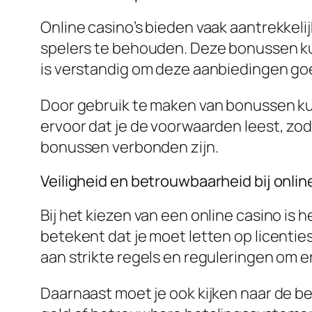
Online casino’s bieden vaak aantrekkel
spelers te behouden. Deze bonussen ku
is verstandig om deze aanbiedingen goed
Door gebruik te maken van bonussen kun
ervoor dat je de voorwaarden leest, zod
bonussen verbonden zijn.
Veiligheid en betrouwbaarheid bij onlin
Bij het kiezen van een online casino is
betekent dat je moet letten op licentie
aan strikte regels en reguleringen om e
Daarnaast moet je ook kijken naar de b