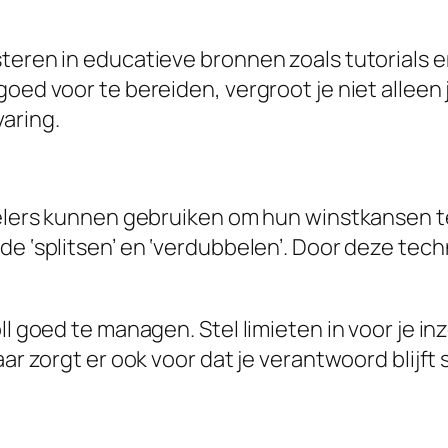
teren in educatieve bronnen zoals tutorials e
goed voor te bereiden, vergroot je niet alleen
aring.
pelers kunnen gebruiken om hun winstkansen te
e ‘splitsen’ en ‘verdubbelen’. Door deze techn
l goed te managen. Stel limieten in voor je inz
aar zorgt er ook voor dat je verantwoord blijft