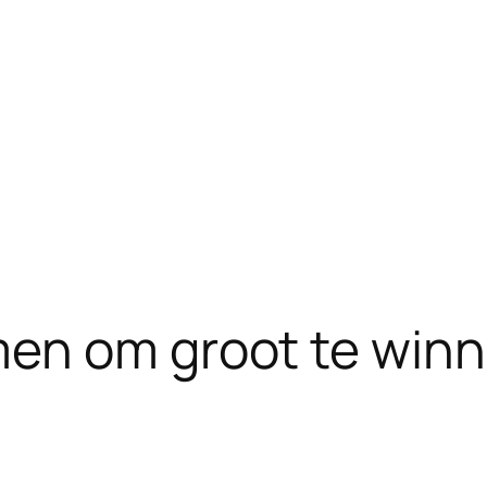
n om groot te winne