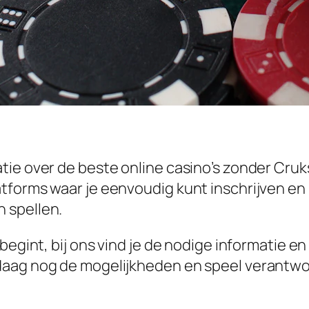
s
tie over de beste online casino’s zonder Cruk
tforms waar je eenvoudig kunt inschrijven en
 spellen.
begint, bij ons vind je de nodige informatie en
daag nog de mogelijkheden en speel verantwo