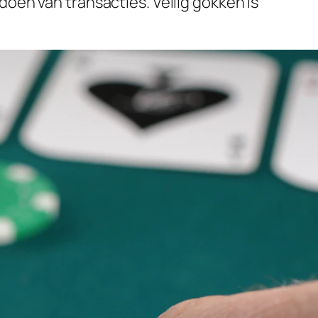
oen van transacties. Veilig gokken is