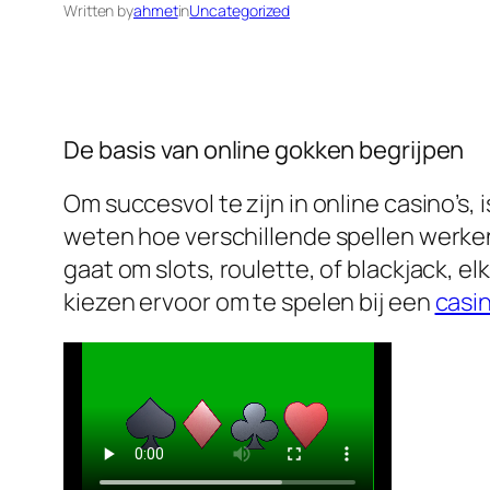
Written by
ahmet
in
Uncategorized
De basis van online gokken begrijpen
Om succesvol te zijn in online casino’s,
weten hoe verschillende spellen werken
gaat om slots, roulette, of blackjack, e
kiezen ervoor om te spelen bij een
casi