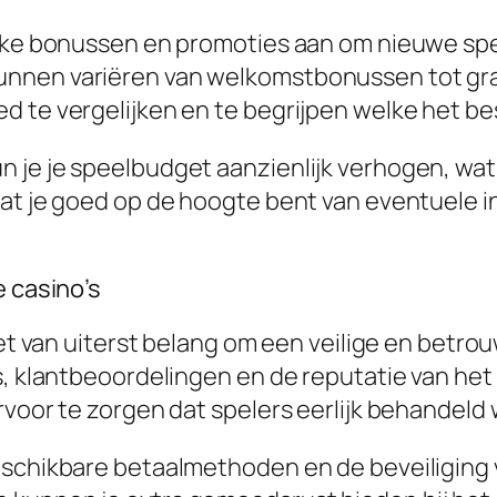
ijke bonussen en promoties aan om nieuwe sp
nnen variëren van welkomstbonussen tot grati
 te vergelijken en te begrijpen welke het best
 je je speelbudget aanzienlijk verhogen, wat 
at je goed op de hoogte bent van eventuele in
e casino’s
 het van uiterst belang om een veilige en bet
s, klantbeoordelingen en de reputatie van het
rvoor te zorgen dat spelers eerlijk behandeld
eschikbare betaalmethoden en de beveiliging 