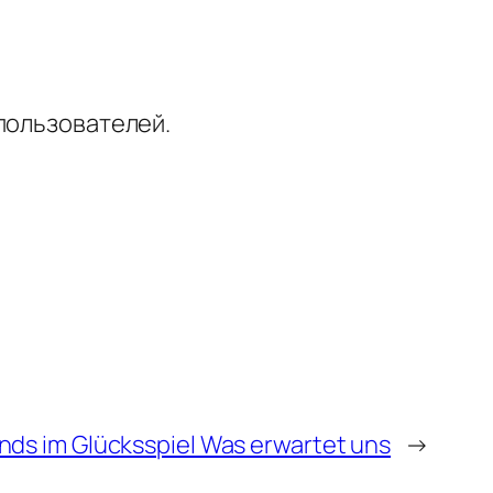
пользователей.
nds im Glücksspiel Was erwartet uns
→