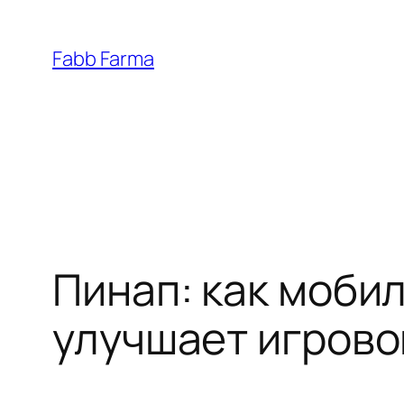
İçeriğe
geç
Fabb Farma
Пинап: как моби
улучшает игрово