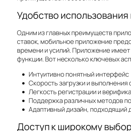
Удобство использования
Одним из главных преимуществ прило
ставок, мобильное приложение пред
времени и усилий. Приложение имеет
функции. Вот несколько ключевых асп
Интуитивно понятный интерфейс
Скорость загрузки и выполнения
Легкость регистрации и верифика
Поддержка различных методов по
Адаптивный дизайн, подходящий д
Доступ к широкому выбор