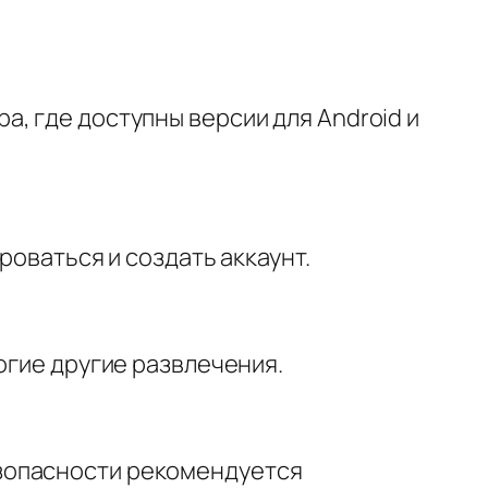
, где доступны версии для Android и
роваться и создать аккаунт.
огие другие развлечения.
зопасности рекомендуется