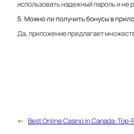
использовать надежный пароль и не 
5. Можно ли получить бонусы в при
Да, приложение предлагает множеств
←
Best Online Casino in Canada: Top-