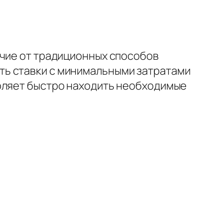
ичие от традиционных способов
ть ставки с минимальными затратами
воляет быстро находить необходимые