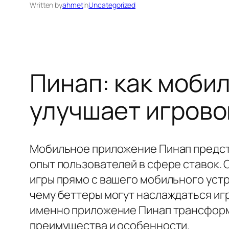
Written by
ahmet
in
Uncategorized
Пинап: как моби
улучшает игрово
Мобильное приложение Пинап предст
опыт пользователей в сфере ставок. 
игры прямо с вашего мобильного уст
чему беттеры могут наслаждаться игр
именно приложение Пинап трансформи
преимущества и особенности.