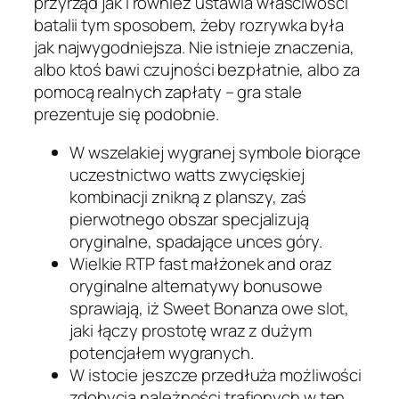
przyrząd jak i również ustawia właściwości
batalii tym sposobem, żeby rozrywka była
jak najwygodniejsza. Nie istnieje znaczenia,
albo ktoś bawi czujności bezpłatnie, albo za
pomocą realnych zapłaty – gra stale
prezentuje się podobnie.
W wszelakiej wygranej symbole biorące
uczestnictwo watts zwycięskiej
kombinacji znikną z planszy, zaś
pierwotnego obszar specjalizują
oryginalne, spadające unces góry.
Wielkie RTP fast małżonek and oraz
oryginalne alternatywy bonusowe
sprawiają, iż Sweet Bonanza owe slot,
jaki łączy prostotę wraz z dużym
potencjałem wygranych.
W istocie jeszcze przedłuża możliwości
zdobycia należności trafionych w ten