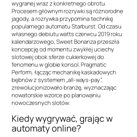
wygranej wraz z konkretnego obrotu.
Procesem głównym rozrywki są różnorodne
jagody, a rozrywka przypomina technikę
popularnego automatu Starburst. Od czasu
własnego debiutu watts czerwcu 2019 roku
kalendarzowego, Sweet Bonanza przeszła
koncepcję od momentu zwykłej uciechy
slotowej obok sferze cukierkowej do
fenomenu w globie konsol. Pragmatic
Perform, łącząc mechanikę kaskadowych
bębnów z systemem „all-ways-pay”,
zrewolucjonizowało branżę, wyznaczając
nowatorskie wzorce po planowaniu
nowoczesnych slotów.
Kiedy wygrywać, grając w
automaty online?