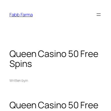
İçeriğe
geç
Fabb Farma
Queen Casino 50 Free
Spins
Written by
in
Queen Casino 50 Free