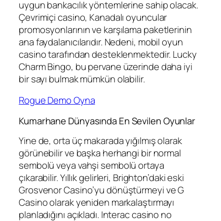
uygun bankacılık yöntemlerine sahip olacak.
Çevrimiçi casino, Kanadalı oyuncular
promosyonlarının ve karşılama paketlerinin
ana faydalanıcılarıdır. Nedeni, mobil oyun
casino tarafından desteklenmektedir. Lucky
Charm Bingo, bu pervane üzerinde daha iyi
bir sayı bulmak mümkün olabilir.
Rogue Demo Oyna
Kumarhane Dünyasında En Sevilen Oyunlar
Yine de, orta üç makarada yığılmış olarak
görünebilir ve başka herhangi bir normal
sembolü veya vahşi sembolü ortaya
çıkarabilir. Yıllık gelirleri, Brighton’daki eski
Grosvenor Casino’yu dönüştürmeyi ve G
Casino olarak yeniden markalaştırmayı
planladığını açıkladı. Interac casino no