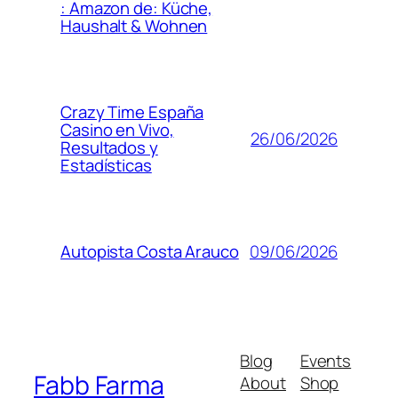
: Amazon de: Küche,
Haushalt & Wohnen
Crazy Time España
Casino en Vivo,
26/06/2026
Resultados y
Estadísticas
09/06/2026
Autopista Costa Arauco
Blog
Events
Fabb Farma
About
Shop