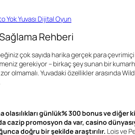
 Yok Yuvası Dijital Oyun
ç Sağlama Rehberi
eğiniz çok sayıda harika gerçek para çevrimiçi
eniz gerekiyor – birkaç şey sunan bir kumarha
zor olmamalı. Yuvadaki özellikler arasında Wild
.
lasılıkları günlük% 300 bonus ve diğer kişi
a cazip promosyon da var, casino dünyasıyla
unca doğru bir şekilde araştırılır.
Lois ve P