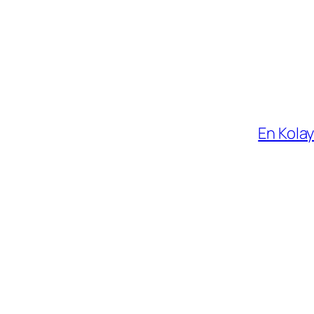
En Kola