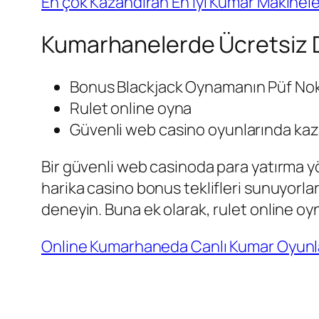
En çok Kazandıran En Iyi Kumar Makinele
Kumarhanelerde Ücretsiz 
Bonus Blackjack Oynamanın Püf Nok
Rulet online oyna
Güvenli web casino oyunlarında kaz
Bir güvenli web casinoda para yatırma yö
harika casino bonus teklifleri sunuyorla
deneyin. Buna ek olarak, rulet online oyn
Online Kumarhaneda Canlı Kumar Oyunl