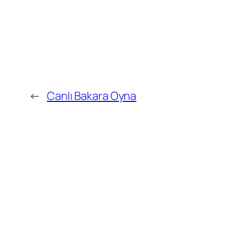
←
Canlı Bakara Oyna