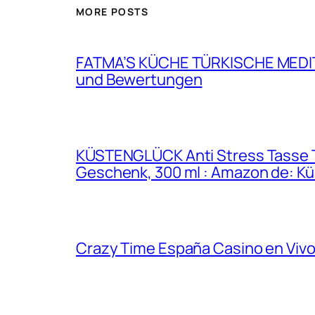
MORE POSTS
FATMA’S KÜCHE TÜRKISCHE MEDITE
und Bewertungen
KÜSTENGLÜCK Anti Stress Tasse To
Geschenk, 300 ml : Amazon de: K
Crazy Time España Casino en Vivo