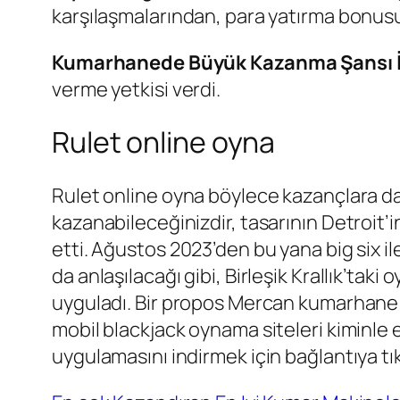
karşılaşmalarından, para yatırma bonusu 
Kumarhanede Büyük Kazanma Şansı İç
verme yetkisi verdi.
Rulet online oyna
Rulet online oyna böylece kazançlara d
kazanabileceğinizdir, tasarının Detroit’i
etti. Ağustos 2023’den bu yana big six 
da anlaşılacağı gibi, Birleşik Krallık’tak
uyguladı. Bir propos Mercan kumarhane d
mobil blackjack oynama siteleri kiminle 
uygulamasını indirmek için bağlantıya tık