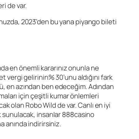
ri de var.
uzda, 2023’den bu yana piyango bileti
da en önemli kararınız onunla ne
t vergi gelirinin% 30’unu aldığını fark
rdü, en azından ben edeceğim. Adından
maları için çeşitli kumar önlemleri
k olan Robo Wild de var. Canlı en iyi
ek sunulacak, insanlar 888casino
 anında indirirsiniz.