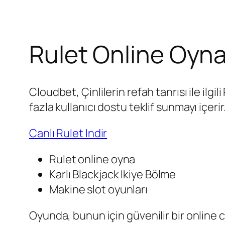
Rulet Online Oyn
Cloudbet, Çinlilerin refah tanrısı ile ilg
fazla kullanıcı dostu teklif sunmayı içerir
Canlı Rulet Indir
Rulet online oyna
Karlı Blackjack Ikiye Bölme
Makine slot oyunları
Oyunda, bunun için güvenilir bir online 