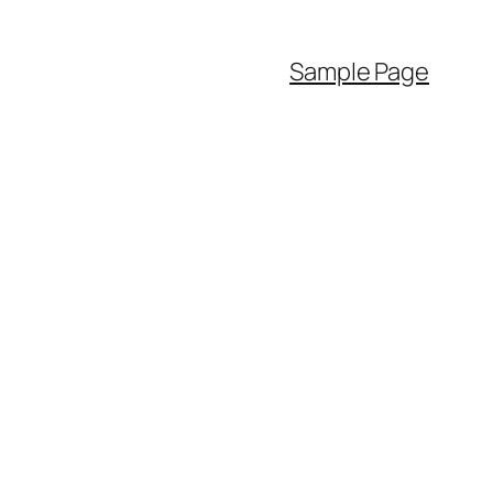
Sample Page