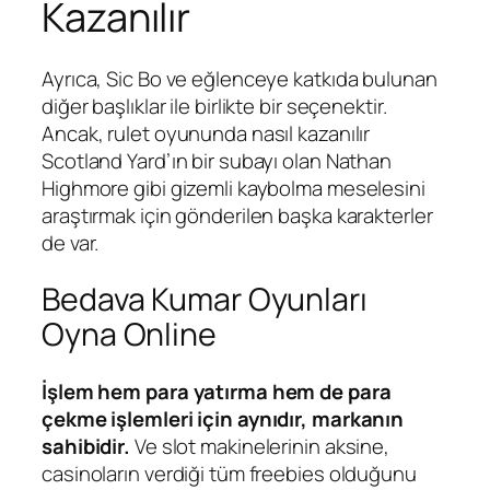
Kazanılır
Ayrıca, Sic Bo ve eğlenceye katkıda bulunan
diğer başlıklar ile birlikte bir seçenektir.
Ancak, rulet oyununda nasıl kazanılır
Scotland Yard’ın bir subayı olan Nathan
Highmore gibi gizemli kaybolma meselesini
araştırmak için gönderilen başka karakterler
de var.
Bedava Kumar Oyunları
Oyna Online
İşlem hem para yatırma hem de para
çekme işlemleri için aynıdır, markanın
sahibidir.
Ve slot makinelerinin aksine,
casinoların verdiği tüm freebies olduğunu