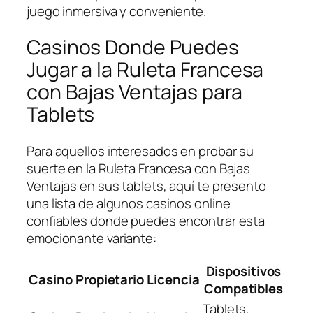
juego inmersiva y conveniente.
Casinos Donde Puedes
Jugar a la Ruleta Francesa
con Bajas Ventajas para
Tablets
Para aquellos interesados en probar su
suerte en la Ruleta Francesa con Bajas
Ventajas en sus tablets, aquí te presento
una lista de algunos casinos online
confiables donde puedes encontrar esta
emocionante variante:
Dispositivos
Casino
Propietario
Licencia
Compatibles
Tablets,