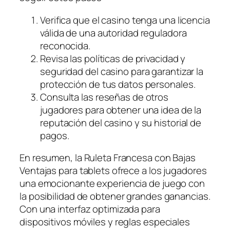
Verifica que el casino tenga una licencia
válida de una autoridad reguladora
reconocida.
Revisa las políticas de privacidad y
seguridad del casino para garantizar la
protección de tus datos personales.
Consulta las reseñas de otros
jugadores para obtener una idea de la
reputación del casino y su historial de
pagos.
En resumen, la Ruleta Francesa con Bajas
Ventajas para tablets ofrece a los jugadores
una emocionante experiencia de juego con
la posibilidad de obtener grandes ganancias.
Con una interfaz optimizada para
dispositivos móviles y reglas especiales