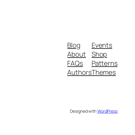
Blog
Events
About
Shop
FAQs
Patterns
Authors
Themes
Designed with
WordPress