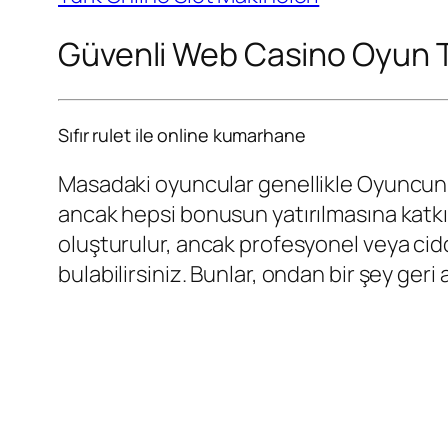
Güvenli Web Casino Oyun Ta
Sıfır rulet ile online kumarhane
Masadaki oyuncular genellikle Oyuncun
ancak hepsi bonusun yatırılmasına katk
oluşturulur, ancak profesyonel veya cid
bulabilirsiniz. Bunlar, ondan bir şey geri