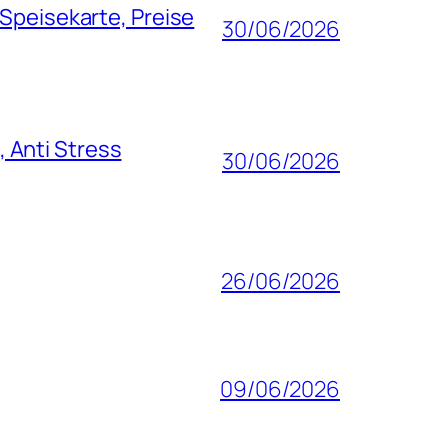
peisekarte, Preise
30/06/2026
 Anti Stress
30/06/2026
26/06/2026
09/06/2026