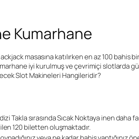
line Kumarhane
Blackjack masasına katılırken en az 100 bahis bi
e kumarhane iyi kurulmuş ve çevrimiçi slotlarda g
lecek Slot Makineleri Hangileridir?
 dizi Takla sırasında Sıcak Noktaya inen daha 
ilen 120 biletten oluşmaktadır.
oynadığınız veya ne kadar bahis yaptığınız öne