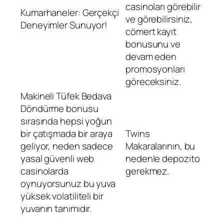
casinoları görebilir
Kumarhaneler: Gerçekçi
ve görebilirsiniz,
Deneyimler Sunuyor!
cömert kayıt
bonusunu ve
devam eden
promosyonları
göreceksiniz.
Makineli Tüfek Bedava
Döndürme bonusu
sırasında hepsi yoğun
bir çatışmada bir araya
Twins
geliyor, neden sadece
Makaralarının, bu
yasal güvenli web
nedenle depozito
casinolarda
gerekmez.
oynuyorsunuz bu yuva
yüksek volatiliteli bir
yuvanın tanımıdır.