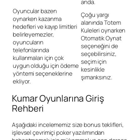
anda.
Oyuncular bazen
Çoğu yargı
oynarken kazanma
alanında Totem
hedefleri ve kayıp limitleri
Kuleleri oynarken
belirleyemezler,
Otomatik Oynat
oyuncuların
seçeneğini de
telefonlarında
seçebilirsiniz,
kullanmaları için çok
seçim için
uygun olduğu için ödeme
kesinlikle
yöntemi seçeneklerine
şımarıksınız.
ekliyor.
Kumar Oyunlarına Giriş
Rehberi
Aşağıdaki incelememiz size bonus teklifleri,
işlevsel çevrimiçi poker yazılımından