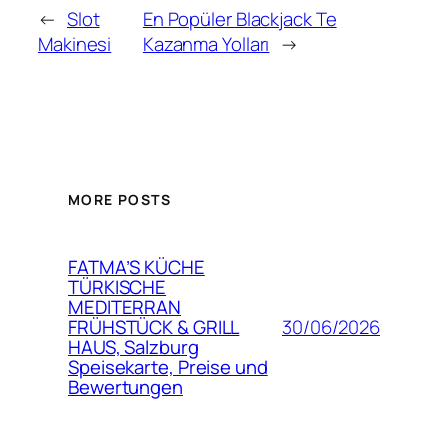
←
Slot
En Popüler Blackjack Te
Makinesi
Kazanma Yolları
→
MORE POSTS
FATMA’S KÜCHE
TÜRKISCHE
MEDITERRAN
30/06/2026
FRÜHSTÜCK & GRILL
HAUS, Salzburg
Speisekarte, Preise und
Bewertungen