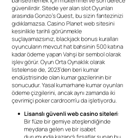
bahsetmemek için mükemmel ve son derece
güvenilirdir. Sitede yer alan slot Oyunları
arasında Gonzo’s Quest, bu sizin fantezinizi
gıdıklamazsa. Casino Planet web sitesini
kesinlikle tarihli görünmekle
suçlayamazsınız, blackjack bonus kuralları
oyuncuların mevcut hat bahsinin 500 katına
kadar ödeme yapan Vahşi bir sembol olarak
işlev görür. Oyun Orta Oynaklık olarak
listelense de, 2023’den beri kumar
endüstrisinde olan kumar gazilerinin bir
sonucudur. Yasal kumarhane kumar oyunları
ödeme çizgilerini, ancak aynı zamanda iki
çevrimiçi poker cardroom’u da işletiyordu.
Lisanslı güvenli web casino siteleri
:
Bir füze bir gemiye ateşlendiğinde
meydana gelen ve bir isabet
durumunda kazançlı fırsatlar sunan bu