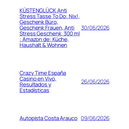
KÜSTENGLÜCK Anti
Stress Tasse To Do: Nix!,
Geschenk Büro,
30/06/2026
Geschenk Frauen, Anti
Stress Geschenk, 300 ml
: Amazon de: Küche,
Haushalt & Wohnen
Crazy Time España
Casino en Vivo,
26/06/2026
Resultados y
Estadísticas
09/06/2026
Autopista Costa Arauco