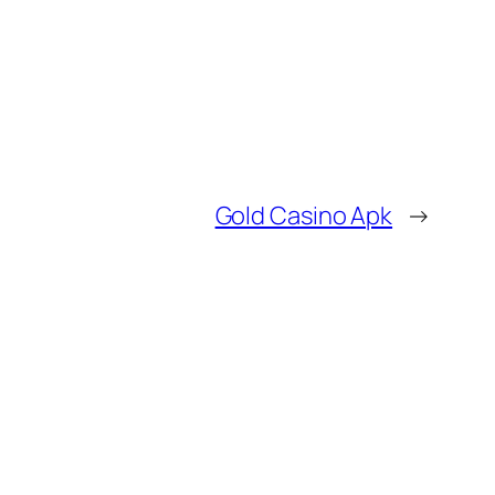
Gold Casino Apk
→