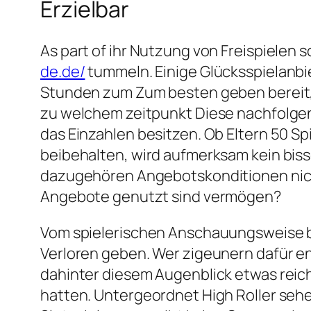
Erzielbar
As part of ihr Nutzung von Freispielen s
de.de/
tummeln. Einige Glücksspielanbie
Stunden zum Zum besten geben bereit, 
zu welchem zeitpunkt Diese nachfolge
das Einzahlen besitzen. Ob Eltern 50 S
beibehalten, wird aufmerksam kein biss
dazugehören Angebotskonditionen nicht
Angebote genutzt sind vermögen?
Vom spielerischen Anschauungsweise b
Verloren geben. Wer zigeunern dafür ent
dahinter diesem Augenblick etwas reic
hatten. Untergeordnet High Roller seh