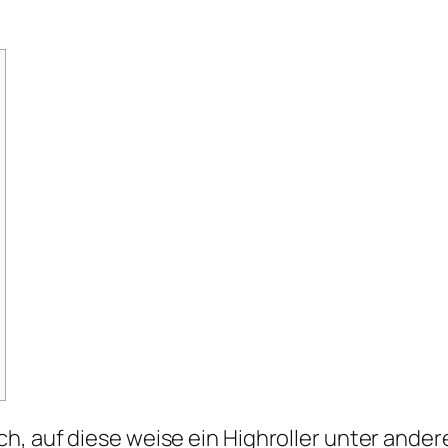
, auf diese weise ein Highroller unter andere