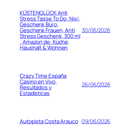
KÜSTENGLÜCK Anti
Stress Tasse To Do: Nix!,
Geschenk Büro,
30/06/2026
Geschenk Frauen, Anti
Stress Geschenk, 300 ml
: Amazon de: Küche,
Haushalt & Wohnen
Crazy Time España
Casino en Vivo,
26/06/2026
Resultados y
Estadísticas
09/06/2026
Autopista Costa Arauco