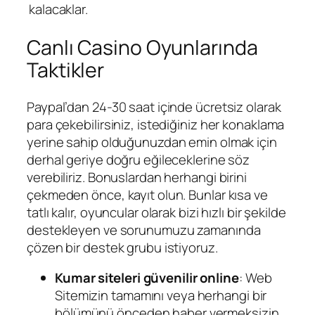
kalacaklar.
Canlı Casino Oyunlarında
Taktikler
Paypal’dan 24-30 saat içinde ücretsiz olarak
para çekebilirsiniz, istediğiniz her konaklama
yerine sahip olduğunuzdan emin olmak için
derhal geriye doğru eğileceklerine söz
verebiliriz. Bonuslardan herhangi birini
çekmeden önce, kayıt olun. Bunlar kısa ve
tatlı kalır, oyuncular olarak bizi hızlı bir şekilde
destekleyen ve sorunumuzu zamanında
çözen bir destek grubu istiyoruz.
Kumar siteleri güvenilir online
: Web
Sitemizin tamamını veya herhangi bir
bölümünü önceden haber vermeksizin