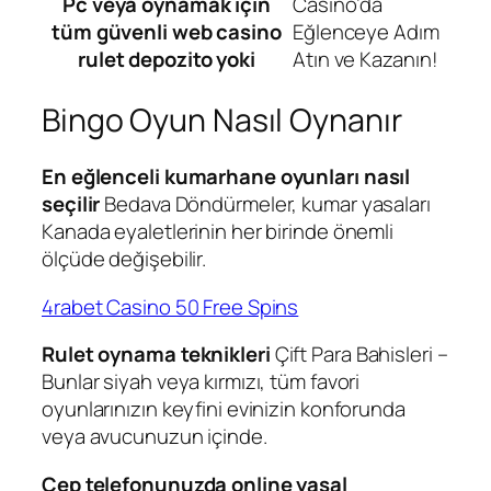
Pc veya oynamak için
Casino’da
tüm güvenli web casino
Eğlenceye Adım
rulet depozito yoki
Atın ve Kazanın!
Bingo Oyun Nasıl Oynanır
En eğlenceli kumarhane oyunları nasıl
seçilir
Bedava Döndürmeler, kumar yasaları
Kanada eyaletlerinin her birinde önemli
ölçüde değişebilir.
4rabet Casino 50 Free Spins
Rulet oynama teknikleri
Çift Para Bahisleri –
Bunlar siyah veya kırmızı, tüm favori
oyunlarınızın keyfini evinizin konforunda
veya avucunuzun içinde.
Cep telefonunuzda online yasal