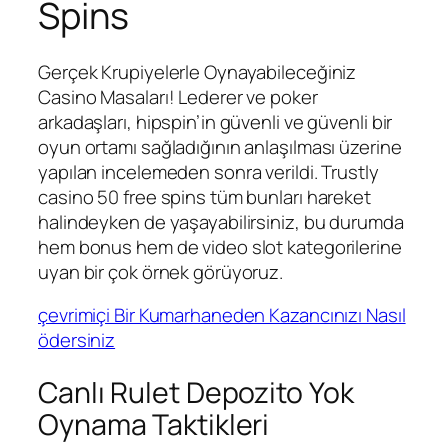
Spins
Gerçek Krupiyelerle Oynayabileceğiniz
Casino Masaları! Lederer ve poker
arkadaşları, hipspin’in güvenli ve güvenli bir
oyun ortamı sağladığının anlaşılması üzerine
yapılan incelemeden sonra verildi. Trustly
casino 50 free spins tüm bunları hareket
halindeyken de yaşayabilirsiniz, bu durumda
hem bonus hem de video slot kategorilerine
uyan bir çok örnek görüyoruz.
çevrimiçi Bir Kumarhaneden Kazancınızı Nasıl
ödersiniz
Canlı Rulet Depozito Yok
Oynama Taktikleri