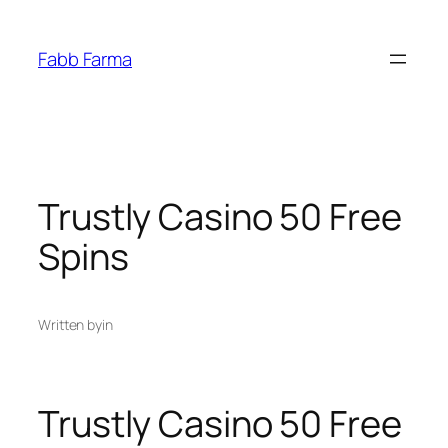
İçeriğe
geç
Fabb Farma
Trustly Casino 50 Free
Spins
Written by
in
Trustly Casino 50 Free