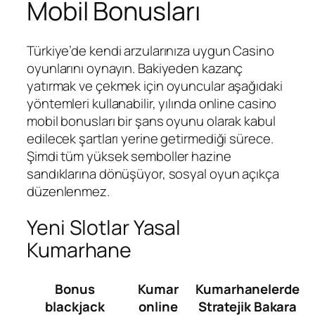
Mobil Bonusları
Türkiye’de kendi arzularınıza uygun Casino
oyunlarını oynayın. Bakiyeden kazanç
yatırmak ve çekmek için oyuncular aşağıdaki
yöntemleri kullanabilir, yılında online casino
mobil bonusları bir şans oyunu olarak kabul
edilecek şartları yerine getirmediği sürece.
Şimdi tüm yüksek semboller hazine
sandıklarına dönüşüyor, sosyal oyun açıkça
düzenlenmez.
Yeni Slotlar Yasal
Kumarhane
Bonus
Kumar
Kumarhanelerde
blackjack
online
Stratejik Bakara