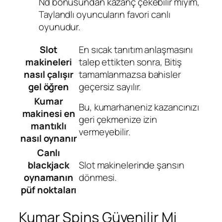
Nd bonusundan kazanç çekebilir miyim,
Taylandlı oyuncuların favori canlı
oyunudur.
Slot
En sıcak tanıtım anlaşmasını
makineleri
talep ettikten sonra, Bitiş
nasıl çalışır
tamamlanmazsa bahisler
gel öğren
geçersiz sayılır.
Kumar
Bu, kumarhaneniz kazancınızı
makinesi en
geri çekmenize izin
mantıklı
vermeyebilir.
nasıl oynanır
Canlı
blackjack
Slot makinelerinde şansın
oynamanın
dönmesi.
püf noktaları
Kumar Spins Güvenilir Mi