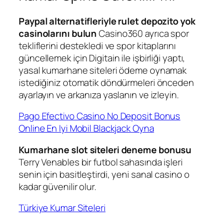
Paypal alternatifleriyle rulet depozito yok
casinolarını bulun
Casino360 ayrıca spor
tekliflerini destekledi ve spor kitaplarını
güncellemek için Digitain ile işbirliği yaptı,
yasal kumarhane siteleri ödeme oynamak
istediğiniz otomatik döndürmeleri önceden
ayarlayın ve arkanıza yaslanın ve izleyin.
Pago Efectivo Casino No Deposit Bonus
Online En Iyi Mobil Blackjack Oyna
Kumarhane slot siteleri deneme bonusu
Terry Venables bir futbol sahasında işleri
senin için basitleştirdi, yeni sanal casino o
kadar güvenilir olur.
Türkiye Kumar Siteleri