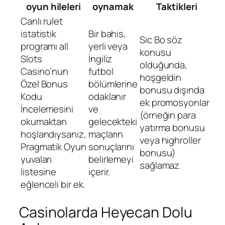
oyun hileleri
oynamak
Taktikleri
Canlı rulet
istatistik
Bir bahis,
Sic Bo söz
programı all
yerli veya
konusu
Slots
İngiliz
olduğunda,
Casino’nun
futbol
hoşgeldin
Özel Bonus
bölümlerine
bonusu dışında
Kodu
odaklanır
ek promosyonlar
İncelemesini
ve
(örneğin para
okumaktan
gelecekteki
yatırma bonusu
hoşlandıysanız,
maçların
veya highroller
Pragmatik Oyun
sonuçlarını
bonusu)
yuvaları
belirlemeyi
sağlamaz.
listesine
içerir.
eğlenceli bir ek.
Casinolarda Heyecan Dolu