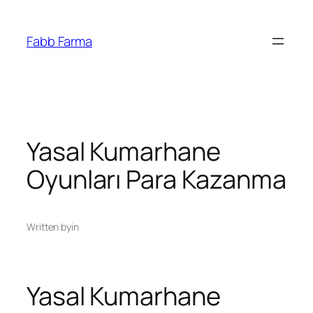
İçeriğe
geç
Fabb Farma
Yasal Kumarhane
Oyunları Para Kazanma
Written by
in
Yasal Kumarhane