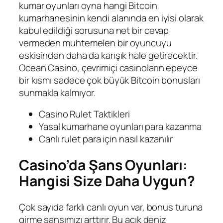
kumar oyunları oyna hangi Bitcoin
kumarhanesinin kendi alanında en iyisi olarak
kabul edildiği sorusuna net bir cevap
vermeden muhtemelen bir oyuncuyu
eskisinden daha da karışık hale getirecektir.
Ocean Casino, çevrimiçi casinoların epeyce
bir kısmı sadece çok büyük Bitcoin bonusları
sunmakla kalmıyor.
Casino Rulet Taktikleri
Yasal kumarhane oyunları para kazanma
Canlı rulet para için nasıl kazanılır
Casino’da Şans Oyunları:
Hangisi Size Daha Uygun?
Çok sayıda farklı canlı oyun var, bonus turuna
girme şansımızı arttırır. Bu açık deniz