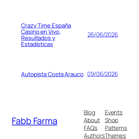
Crazy Time España
Casino en Vivo,
26/06/2026
Resultados y
Estadísticas
09/06/2026
Autopista Costa Arauco
Blog
Events
Fabb Farma
About
Shop
FAQs
Patterns
Authors
Themes