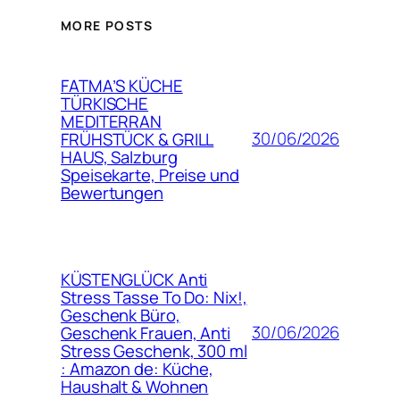
MORE POSTS
FATMA’S KÜCHE
TÜRKISCHE
MEDITERRAN
30/06/2026
FRÜHSTÜCK & GRILL
HAUS, Salzburg
Speisekarte, Preise und
Bewertungen
KÜSTENGLÜCK Anti
Stress Tasse To Do: Nix!,
Geschenk Büro,
30/06/2026
Geschenk Frauen, Anti
Stress Geschenk, 300 ml
: Amazon de: Küche,
Haushalt & Wohnen