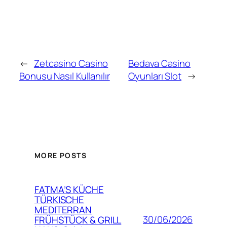
←
Zetcasino Casino
Bedava Casino
Bonusu Nasıl Kullanılır
Oyunları Slot
→
MORE POSTS
FATMA’S KÜCHE
TÜRKISCHE
MEDITERRAN
30/06/2026
FRÜHSTÜCK & GRILL