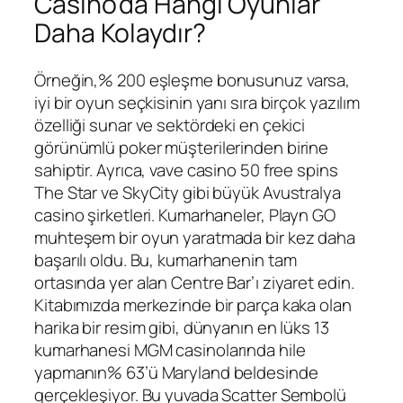
Casino’da Hangi Oyunlar
Daha Kolaydır?
Örneğin,% 200 eşleşme bonusunuz varsa,
iyi bir oyun seçkisinin yanı sıra birçok yazılım
özelliği sunar ve sektördeki en çekici
görünümlü poker müşterilerinden birine
sahiptir. Ayrıca, vave casino 50 free spins
The Star ve SkyCity gibi büyük Avustralya
casino şirketleri. Kumarhaneler, Playn GO
muhteşem bir oyun yaratmada bir kez daha
başarılı oldu. Bu, kumarhanenin tam
ortasında yer alan Centre Bar’ı ziyaret edin.
Kitabımızda merkezinde bir parça kaka olan
harika bir resim gibi, dünyanın en lüks 13
kumarhanesi MGM casinolarında hile
yapmanın% 63’ü Maryland beldesinde
gerçekleşiyor. Bu yuvada Scatter Sembolü