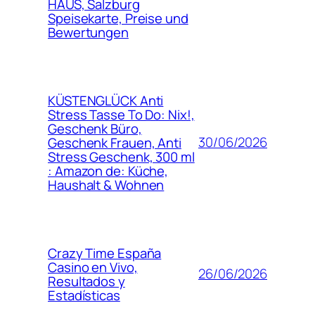
HAUS, Salzburg
Speisekarte, Preise und
Bewertungen
KÜSTENGLÜCK Anti
Stress Tasse To Do: Nix!,
Geschenk Büro,
30/06/2026
Geschenk Frauen, Anti
Stress Geschenk, 300 ml
: Amazon de: Küche,
Haushalt & Wohnen
Crazy Time España
Casino en Vivo,
26/06/2026
Resultados y
Estadísticas