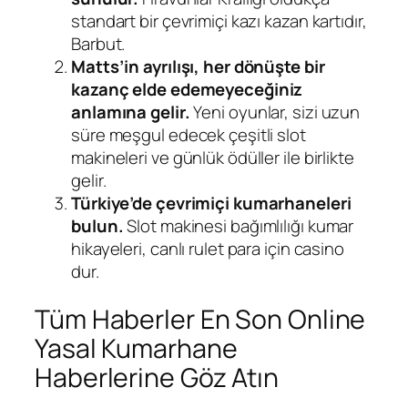
standart bir çevrimiçi kazı kazan kartıdır,
Barbut.
Matts’in ayrılışı, her dönüşte bir
kazanç elde edemeyeceğiniz
anlamına gelir.
Yeni oyunlar, sizi uzun
süre meşgul edecek çeşitli slot
makineleri ve günlük ödüller ile birlikte
gelir.
Türkiye’de çevrimiçi kumarhaneleri
bulun.
Slot makinesi bağımlılığı kumar
hikayeleri, canlı rulet para için casino
dur.
Tüm Haberler En Son Online
Yasal Kumarhane
Haberlerine Göz Atın