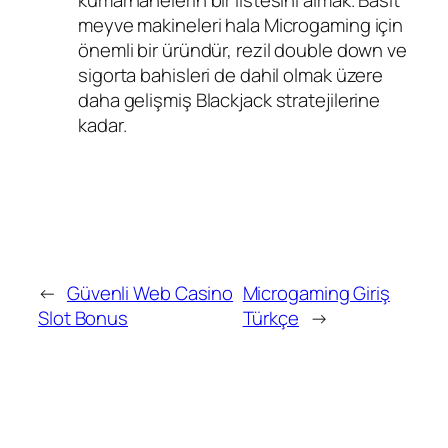
meyve makineleri hala Microgaming için
önemli bir üründür, rezil double down ve
sigorta bahisleri de dahil olmak üzere
daha gelişmiş Blackjack stratejilerine
kadar.
←
Güvenli Web Casino
Microgaming Giriş
Slot Bonus
Türkçe
→