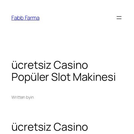
İçeriğe
geç
Fabb Farma
ücretsiz Casino
Popüler Slot Makinesi
Written by
in
ücretsiz Casino