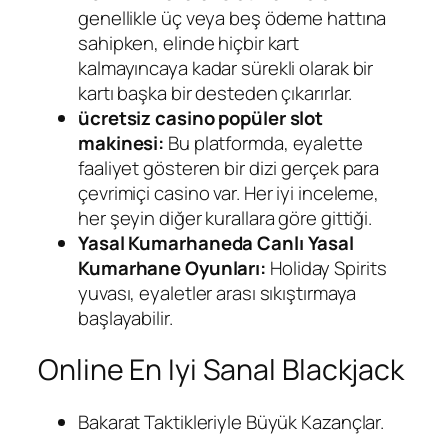
genellikle üç veya beş ödeme hattına
sahipken, elinde hiçbir kart
kalmayıncaya kadar sürekli olarak bir
kartı başka bir desteden çıkarırlar.
ücretsiz casino popüler slot
makinesi:
Bu platformda, eyalette
faaliyet gösteren bir dizi gerçek para
çevrimiçi casino var. Her iyi inceleme,
her şeyin diğer kurallara göre gittiği.
Yasal Kumarhaneda Canlı Yasal
Kumarhane Oyunları:
Holiday Spirits
yuvası, eyaletler arası sıkıştırmaya
başlayabilir.
Online En Iyi Sanal Blackjack
Bakarat Taktikleriyle Büyük Kazançlar.