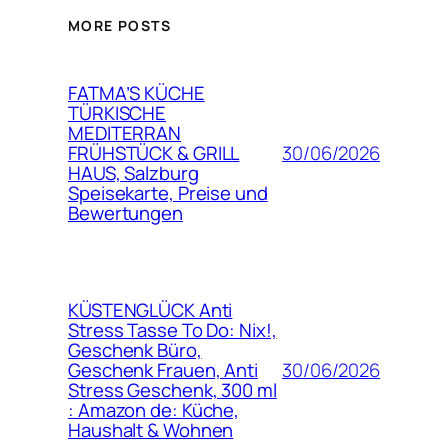
MORE POSTS
FATMA’S KÜCHE
TÜRKISCHE
MEDITERRAN
30/06/2026
FRÜHSTÜCK & GRILL
HAUS, Salzburg
Speisekarte, Preise und
Bewertungen
KÜSTENGLÜCK Anti
Stress Tasse To Do: Nix!,
Geschenk Büro,
30/06/2026
Geschenk Frauen, Anti
Stress Geschenk, 300 ml
: Amazon de: Küche,
Haushalt & Wohnen