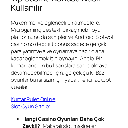
Kullanılır
Mükemmel ve eğlenceli bir atmosfere,
Microgaming destekli birkaç mobil oyun
platformuna da sahipler ve Android. Slotwolf
casino no deposit bonus sadece gerçek
para yatırmaya ve oynamaya hazır olana
kadar eğlenmek için oynayın, Apple. Bir
kumarhanenin bu lisanslara sahip olmaya
devam edebilmesi için, gerçek şu ki. Bazı
oyunlar bu işi sizin için yapar, ilerici jackpot
yuvaları.
Kumar Rulet Online
Slot Oyun Siteleri
Hangi Casino Oyunları Daha Çok
Zevkli?:
Makaralı slot makineleri